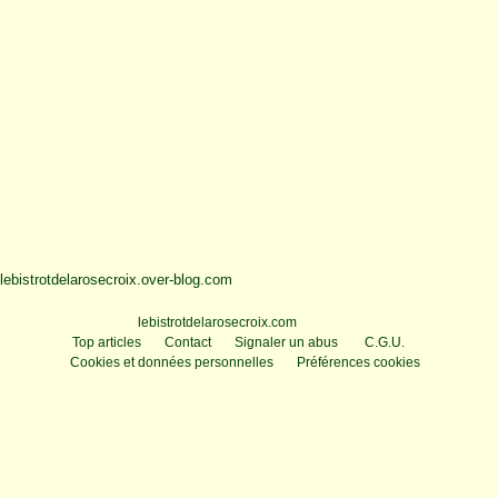
lebistrotdelarosecroix.over-blog.com
Voir le profil de
lebistrotdelarosecroix.com
sur le portail Overblog
Top articles
Contact
Signaler un abus
C.G.U.
Cookies et données personnelles
Préférences cookies