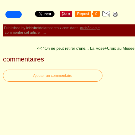
Repost
0
Published by lebistrotdelarosecroix.com
dans
archéologie
commenter cet article
…
<< "On ne peut retirer d'une...
La Rose+Croix au Musée 
commentaires
Ajouter un commentaire