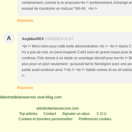
certainement, comme tu le proposes<br /> pertinemment, échangé en 
essayé de construire un mat par Td6-h6. <br />
Répondre
A
AegidiusREX
27/01/2014 12:27
<br /> Merci bien pour cette belle démonstration.<br /> <br /> Après Cfxg
n'y a pas de mat, on peut imaginer Cxd3 suivi de grand roque pour les 
continue, Fritz donne à ce stade un avantage décisif pour les<br /> B
plus pour un pion seulement : qu'aurait fait le Norvégien avec une p
partie avait continué ainsi ?<br /> <br /> Valete omnes et vis sit vo
/>
Répondre
lebistrotdelarosecroix.over-blog.com
Voir le profil de
lebistrotdelarosecroix.com
sur le portail Overblog
Top articles
Contact
Signaler un abus
C.G.U.
Cookies et données personnelles
Préférences cookies