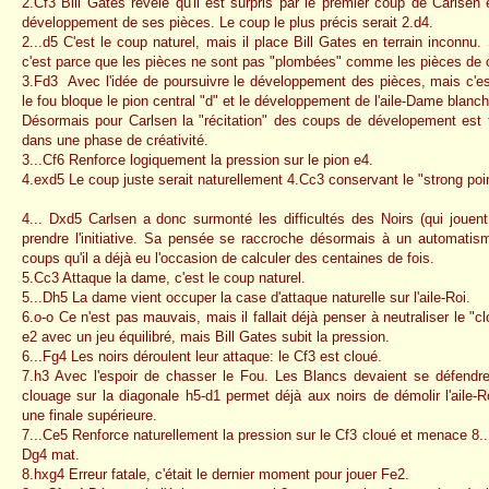
2.Cf3 Bill Gates révèle qu'il est surpris par le premier coup de Carlsen 
développement de ses pièces. Le coup le plus précis serait 2.d4.
2...d5 C'est le coup naturel, mais il place Bill Gates en terrain inconnu.
c'est parce que les pièces ne sont pas "plombées" comme les pièces de 
3.Fd3 Avec l'idée de poursuivre le développement des pièces, mais c'e
le fou bloque le pion central "d" et le développement de l'aile-Dame blanch
Désormais pour Carlsen la "récitation" des coups de dévelopement est t
dans une phase de créativité.
3...Cf6 Renforce logiquement la pression sur le pion e4.
4.exd5 Le coup juste serait naturellement 4.Cc3 conservant le "strong poi
4... Dxd5 Carlsen a donc surmonté les difficultés des Noirs (qui jouen
prendre l'initiative. Sa pensée se raccroche désormais à un automatism
coups qu'il a déjà eu l'occasion de calculer des centaines de fois.
5.Cc3 Attaque la dame, c'est le coup naturel.
5...Dh5 La dame vient occuper la case d'attaque naturelle sur l'aile-Roi.
6.o-o Ce n'est pas mauvais, mais il fallait déjà penser à neutraliser le "cl
e2 avec un jeu équilibré, mais Bill Gates subit la pression.
6...Fg4 Les noirs déroulent leur attaque: le Cf3 est cloué.
7.h3 Avec l'espoir de chasser le Fou. Les Blancs devaient se défendr
clouage sur la diagonale h5-d1 permet déjà aux noirs de démolir l'aile-R
une finale supérieure.
7...Ce5 Renforce naturellement la pression sur le Cf3 cloué et menace 8.
Dg4 mat.
8.hxg4 Erreur fatale, c'était le dernier moment pour jouer Fe2.