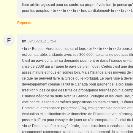
libre arbitre agissant pour ou contre sa propre évolution. je pense qu
pour les peuples. <br /> <br /> <br /> très cordialement<br /> <br /> <b
Répondre
F
fm
09/05/2012 17:54
<br /> Bonjour Véronique, toutes et tous,<br /> <br /> <br /> Je pense 
est comparable. L'Islande avec ses 300 000 habitants ne peut pas êt
C'est un pays qui a fait sa demande pour rentrer dans l'Europe en<br
crise de 2008 qui a frappé le pays de plein fouet. Certes c'est une dé
assez mature et nous en somes loin. Mais l'Islande a les moyens de 
ce que ne peuvent faire la Grece ou le Portugal. Le pays vise à déve
developpement comme l'a fait le Canada pour gagner de la croissan
n'est<br /> pas ce que des films de propagande tournés pour la camp
l'Islande négocie sa dette avec la Grande Bretagne et les Pays Bas,
voté contre les<br /> dernières propositions en mars dernier, ils étaie
Comme leur croissance progresse (3%), les agences de notation on
évaluation et la situation<br /> financiére de l'Islande devrait s'arr
passer à l'Euro pour essayer de jouer un rôle comparable à celui du 
<br /> D'une manière plus générale, les rosicruciens connaissent la rè
changement commence avant tout par un changement de comportemen