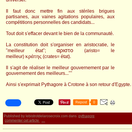
Il faut donc mettre fin aux stériles brigues
partisanes, aux vaines agitations populaires, aux
compétitions personnelles des candidats...
Tout doit s'effacer devant le bien de la communauté.
La constitution doit s'organiser en aristocratie, le
αριστο
"meilleur état";
(
aris
to= le
κράτης
meilleur)
(
crates= état).
Il s'agit de réaliser le meilleur gouvernement par le
gouvernement des meilleurs...""
Ainsi s'exprimait Pythagore à Crotone à son retour d'Egypte.
Repost
0
Published by lebistrotdelarosecroix.com
dans
pythagore
commenter cet article
…