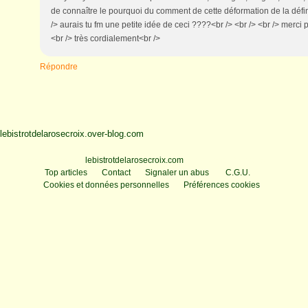
de connaître le pourquoi du comment de cette déformation de la défin
/> aurais tu fm une petite idée de ceci ????<br /> <br /> <br /> merci p
<br /> très cordialement<br />
Répondre
lebistrotdelarosecroix.over-blog.com
Voir le profil de
lebistrotdelarosecroix.com
sur le portail Overblog
Top articles
Contact
Signaler un abus
C.G.U.
Cookies et données personnelles
Préférences cookies