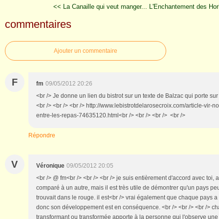
<< La Canaille qui veut manger...
L'Enchantement des Hor
commentaires
Ajouter un commentaire
F
fm
09/05/2012 20:26
<br /> Je donne un lien du bistrot sur un texte de Balzac qui porte su
<br /> <br /> <br /> http://www.lebistrotdelarosecroix.com/article-vir-n
entre-les-repas-74635120.html<br /> <br /> <br /> <br />
Répondre
V
Véronique
09/05/2012 20:05
<br /> @ fm<br /> <br /> <br /> je suis entièrement d'accord avec toi,
comparé à un autre, mais il est très utile de démontrer qu'un pays peut 
trouvait dans le rouge. il est<br /> vrai également que chaque pays 
donc son développement est en conséquence. <br /> <br /> <br /> c
transformant ou transformée apporte à la personne qui l'observe une 