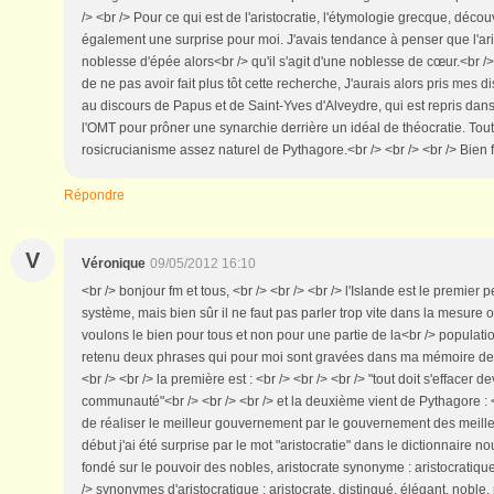
/> <br /> Pour ce qui est de l'aristocratie, l'étymologie grecque, décou
également une surprise pour moi. J'avais tendance à penser que l'aris
noblesse d'épée alors<br /> qu'il s'agit d'une noblesse de cœur.<br /> <
de ne pas avoir fait plus tôt cette recherche, J'aurais alors pris mes d
au discours de Papus et de Saint-Yves d'Alveydre, qui est repris dan
l'OMT pour prôner une synarchie derrière un idéal de théocratie. Tou
rosicrucianisme assez naturel de Pythagore.<br /> <br /> <br /> Bien 
Répondre
V
Véronique
09/05/2012 16:10
<br /> bonjour fm et tous, <br /> <br /> <br /> l'Islande est le premier 
système, mais bien sûr il ne faut pas parler trop vite dans la mesur
voulons le bien pour tous et non pour une partie de la<br /> populatio
retenu deux phrases qui pour moi sont gravées dans ma mémoire depu
<br /> <br /> la première est : <br /> <br /> <br /> "tout doit s'effacer d
communauté"<br /> <br /> <br /> et la deuxième vient de Pythagore : <br 
de réaliser le meilleur gouvernement par le gouvernement des meilleu
début j'ai été surprise par le mot "aristocratie" dans le dictionnaire
fondé sur le pouvoir des nobles, aristocrate synonyme : aristocratiq
/> synonymes d'aristocratique : aristocrate, distingué, élégant, noble, ra