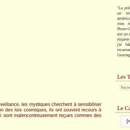
"La pré
un ré
américa
mes re
Rose+C
est un
inspire
j'ai h
incarna
l'ouvrag
Les T
veillance, les mystiques cherchent à sensibiliser
Le Ca
on des lois cosmiques, ils ont souvent recours à
qui sont malencontreusement reçues commes des
[