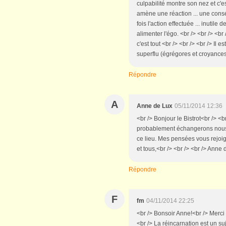
culpabilité montre son nez et c'es
amène une réaction ... une conséq
fois l'action effectuée ... inutile
alimenter l'égo. <br /> <br /> <br
c'est tout <br /> <br /> <br /> Il 
superflu (égrégores et croyances d
Répondre
A
Anne de Lux
05/11/2014 12:36
<br /> Bonjour le Bistrot<br /> <b
probablement échangerons nous s
ce lieu. Mes pensées vous rejoig
et tous,<br /> <br /> <br /> Anne
Répondre
F
fm
04/11/2014 22:25
<br /> Bonsoir Anne!<br /> Merci
<br /> La réincarnation est un suje