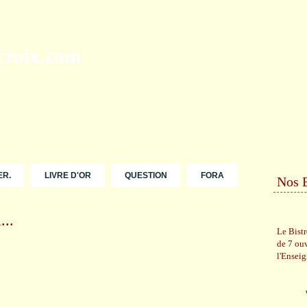
ER.
LIVRE D'OR
QUESTION
FORA
Nos 
...
Le Bist
de 7 ou
l'Ensei