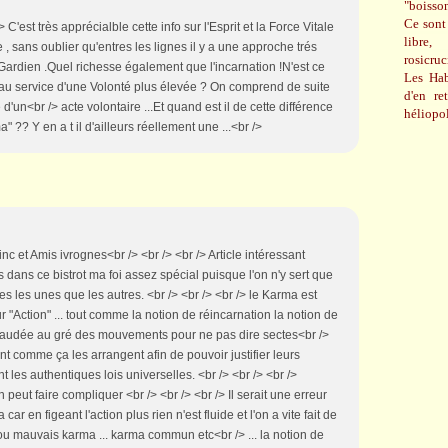
"boisso
Ce sont 
> C'est très apprécialble cette info sur l'Esprit et la Force Vitale
libre,
, sans oublier qu'entres les lignes il y a une approche trés
rosicru
 Gardien .Quel richesse également que l'incarnation !N'est ce
Les Hab
e au service d'une Volonté plus élevée ? On comprend de suite
d'en re
 d'un<br /> acte volontaire ...Et quand est il de cette différence
héliopol
" ?? Y en a t il d'ailleurs réellement une ...<br />
 et Amis ivrognes<br /> <br /> <br /> Article intéressant
dans ce bistrot ma foi assez spécial puisque l'on n'y sert que
es les unes que les autres. <br /> <br /> <br /> le Karma est
r "Action" ... tout comme la notion de réincarnation la notion de
vaudée au gré des mouvements pour ne pas dire sectes<br />
nt comme ça les arrangent afin de pouvoir justifier leurs
t les authentiques lois universelles. <br /> <br /> <br />
 peut faire compliquer <br /> <br /> <br /> Il serait une erreur
r en figeant l'action plus rien n'est fluide et l'on a vite fait de
u mauvais karma ... karma commun etc<br /> ... la notion de