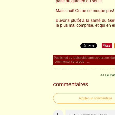
patte du gardien du seuil!
Mais chut! On ne se moque pas!
Buvons plutôt à la santé du Gard
la plus mal comprise, et qui en e
Published by lebistrotdelarosecroix.com
da
commenter cet article
…
<< Le Pas
commentaires
Ajouter un commentaire
L