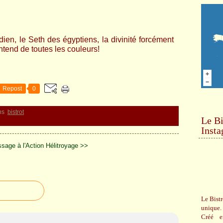
ien, le Seth des égyptiens, la divinité forcément
ntend de toutes les couleurs!
Repost
0
ns
bistrot
Le Bi
Inst
sage à l'Action
Hélitroyage >>
Le Bistr
unique.
Créé e