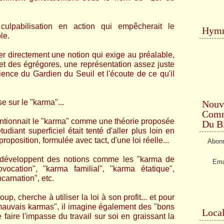
culpabilisation en action qui empêcherait le
Hymn
le.
 directement une notion qui exige au préalable,
o et des égrégores, une représentation assez juste
ience du Gardien du Seuil et l'écoute de ce qu'il
e sur le "karma"...
Nouv
Comme
tionnait le "karma" comme une théorie proposée
Du Bi
udiant superficiel était tenté d'aller plus loin en
proposition, formulée avec tact, d'une loi réelle...
Abonn
e développent des notions comme les "karma de
Ema
ocation", "karma familial", "karma étatique",
carnation", etc.
p, cherche à utiliser la loi à son profit... et pour
mauvais karmas", il imagine également des "bons
Local
faire l'impasse du travail sur soi en graissant la