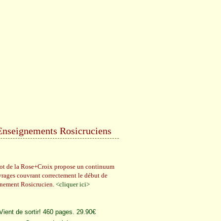
Enseignements Rosicruciens
rot de la Rose+Croix propose un continuum
vrages couvrant correctement le début de
gnement Rosicrucien.
<cliquer ici>
Vient de sortir! 460 pages. 29.90€