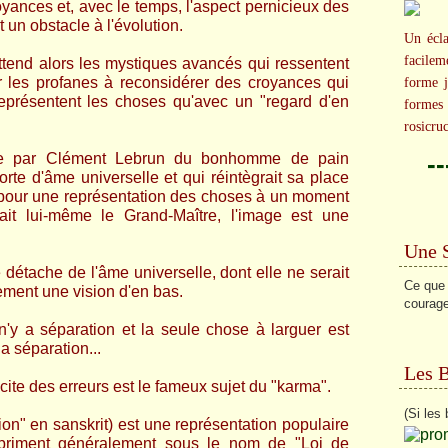
nces et, avec le temps, l'aspect pernicieux des
un obstacle à l'évolution.
Un écla
facilem
attend alors les mystiques avancés qui ressentent
les profanes à reconsidérer des croyances qui
forme j
représentent les choses qu'avec un "regard d'en
formes
rosicru
-
ée par Clément Lebrun du bonhomme de pain
orte d'âme universelle et qui réintègrait sa place
e pour une représentation des choses à un moment
it lui-même le Grand-Maître, l'image est une
Une 
 détache de l'âme universelle, dont elle ne serait
Ce que t
ment une vision d'en bas.
courage
n'y a séparation et la seule chose à larguer est
la séparation...
Les 
cite des erreurs est le fameux sujet du "karma".
(Si les 
ion" en sanskrit) est une représentation populaire
xpriment généralement sous le nom de "Loi de