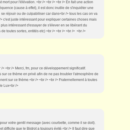
t mort pour l'élévation. <br /> <br /> <br /> En fait une action
uence (cause à effet), il est donc inutile de s'inquiéter une
 de se réjouir ou de culpabiliser car dans<br /> tous les cas on va
 /> c'est juste intéressant pour expliquer certaines choses mais
est plus intéressant d'essayer de s'élever en se libérant du
e toutes sortes, entités etc) <br /> <br /> <br /> <br />
r /> <br /> Merci, fm, pour ce développement significatif.
ur ce thème en privé afin de ne pas troubler l'atmosphère de
nent sur ce thème.<br /> <br /> <br /> Fraternellement à toutes
 de Lux<br />
 pour votre gentil message (avec courbette, comme il se doit).
t difficile que le Bistrot a toujours évité.<br /> Il faut dire que