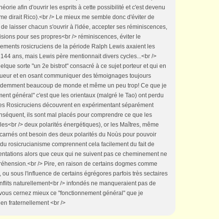
rie afin d'ouvrir les esprits à cette possibilité et c'est devenu
 dirait Rico).<br /> Le mieux me semble donc d'éviter de
t de laisser chacun s'ouvrir à l'idée, accepter ses réminiscences,
sions pour ses propres<br /> réminiscences, éviter le
ements rosicruciens de la période Ralph Lewis axaient les
 144 ans, mais Lewis père mentionnait divers cycles...<br />
elque sorte "un 2e bistrot" consacré à ce sujet porteur et qui en
 rigueur et en osant communiquer des témoignages toujours
it évidemment beaucoup de monde et même un peu trop! Ce que je
ment général" c'est que les orientaux (malgré le Tao) ont perdu
e les Rosicruciens découvrent en expérimentant séparément
conséquent, ils sont mal placés pour comprendre ce que les
es<br /> deux polarités énergétiques), or les Maîtres, même
carnés ont besoin des deux polarités du Noùs pour pouvoir
s du rosicrucianisme comprennent cela facilement du fait de
mentations alors que ceux qui ne suivent pas ce cheminement ne
préhension.<br /> Pire, en raison de certains dogmes comme
, ou sous l'influence de certains égrégores parfois très sectaires
nflits naturellement<br /> infondés ne manqueraient pas de
ue vous cernez mieux ce "fonctionnement général" que je
en fraternellement <br />