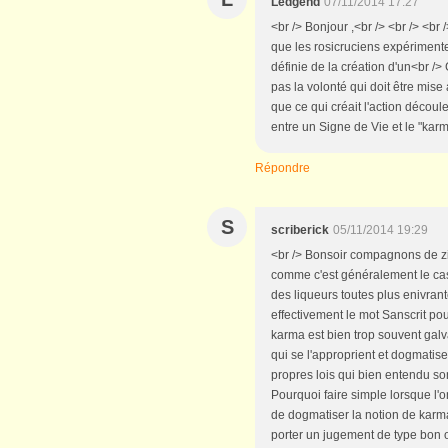
Ledgend
07/11/2014 17:27
<br /> Bonjour ,<br /> <br /> <br /
que les rosicruciens expérimente 
définie de la création d'un<br />
pas la volonté qui doit être mis
que ce qui créait l'action découle
entre un Signe de Vie et le "karma
Répondre
S
scriberick
05/11/2014 19:29
<br /> Bonsoir compagnons de zinc
comme c'est généralement le cas 
des liqueurs toutes plus enivrant
effectivement le mot Sanscrit pou
karma est bien trop souvent gal
qui se l'approprient et dogmatise
propres lois qui bien entendu son
Pourquoi faire simple lorsque l'on
de dogmatiser la notion de karma ca
porter un jugement de type bon o