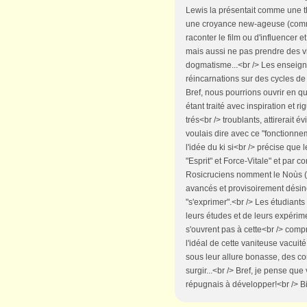
Lewis la présentait comme une théo
une croyance new-ageuse (comme
raconter le film ou d'influencer e
mais aussi ne pas prendre des vi
dogmatisme...<br /> Les enseign
réincarnations sur des cycles de
Bref, nous pourrions ouvrir en qu
étant traité avec inspiration et
trés<br /> troublants, attirera
voulais dire avec ce "fonctionne
l'idée du ki si<br /> précise qu
"Esprit" et Force-Vitale" et par 
Rosicruciens nomment le Noùs (l
avancés et provisoirement désin
"s'exprimer".<br /> Les étudiant
leurs études et de leurs expéri
s'ouvrent pas à cette<br /> com
l'idéal de cette vaniteuse vacuité
sous leur allure bonasse, des co
surgir...<br /> Bref, je pense q
répugnais à développer!<br /> Bi