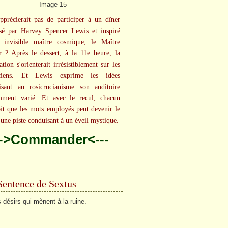
pprécierait pas de participer à un dîner
sé par Harvey Spencer Lewis et inspiré
 invisible maître cosmique, le Maître
 ? Après le dessert, à la 11e heure, la
tion s'orienterait irrésistiblement sur les
uciens. Et Lewis exprime les idées
lisant au rosicrucianisme son auditoire
mment varié. Et avec le recul, chacun
oit que les mots employés peut devenir le
'une piste conduisant à un éveil mystique.
-->Commander<---
Sentence de Sextus
s désirs qui mènent à la ruine.