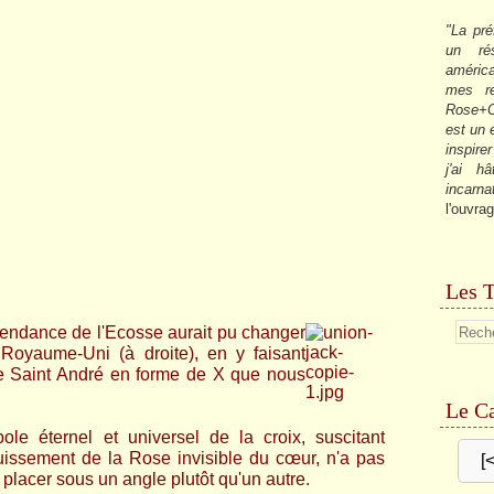
"La pré
un ré
américa
mes re
Rose+C
est un
inspire
j'ai h
incarna
l'ouvrag
Les T
pendance de l'Ecosse aurait pu changer
 Royaume-Uni (à droite)
,
en
y faisant
 de Saint André en forme de X que nous
Le Ca
le éternel et universel de la croix, suscitant
nouissement de la Rose invisible du cœur, n'a pas
[
lacer sous un angle plutôt qu'un autre.