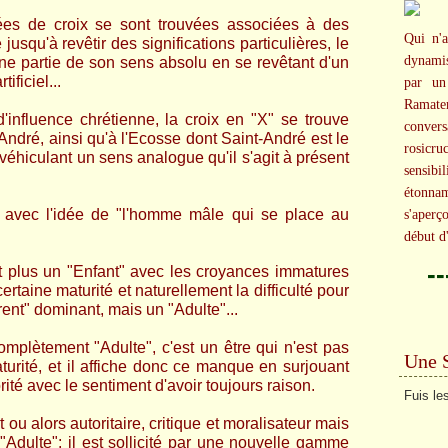
pées de croix se sont trouvées associées à des
Qui n'a
 jusqu'à revêtir des significations particulières, le
dynami
ne partie de son sens absolu en se revêtant d'un
ificiel...
par un
Ramater
influence chrétienne, la croix en "X" se trouve
conversa
André, ainsi qu'à l'Ecosse dont Saint-André est le
rosicr
 véhiculant un sens analogue qu'il s'agit à présent
sensibi
étonna
c avec l'idée de "l'homme mâle qui se place au
s'aperç
début d
-
est plus un "Enfant" avec les croyances immatures
certaine maturité et naturellement la difficulté pour
rent" dominant, mais un "Adulte"...
complètement "Adulte", c'est un être qui n'est pas
Une 
urité, et il affiche donc ce manque en surjouant
orité avec le sentiment d'avoir toujours raison.
Fuis le
 ou alors autoritaire, critique et moralisateur mais
"Adulte": il est sollicité par une nouvelle gamme