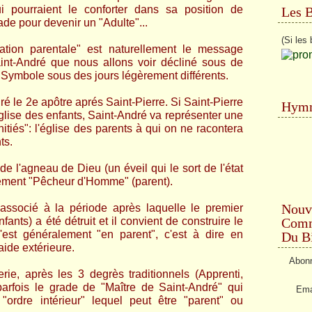
i pourraient le conforter dans sa position de
Les 
tade pour devenir un "Adulte"...
(Si les 
tion parentale" est naturellement le message
int-André que nous allons voir décliné sous de
e Symbole sous des jours légèrement différents.
dré le 2e apôtre aprés Saint-Pierre. Si Saint-Pierre
Hymn
église des enfants, Saint-André va représenter une
nitiés": l'église des parents à qui on ne racontera
ts.
de l'agneau de Dieu (un éveil qui le sort de l'état
tement "Pêcheur d'Homme" (parent).
Nouv
associé à la période après laquelle le premier
Comme
nts) a été détruit et il convient de construire le
'est généralement "en parent", c'est à dire en
Du Bi
aide extérieure.
Abonn
ie, après les 3 degrès traditionnels (Apprenti,
arfois le grade de "Maître de Saint-André" qui
Ema
ordre intérieur" lequel peut être "parent" ou