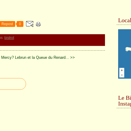
Local
Repost
0
ns
bistrot
e Mercy?
Lebrun et la Queue du Renard... >>
Le Bi
Inst