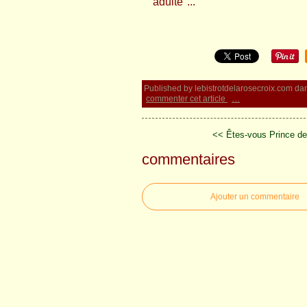
"adulte"...
Published by lebistrotdelarosecroix.com
da
commenter cet article
…
<< Êtes-vous Prince d
commentaires
Ajouter un commentaire