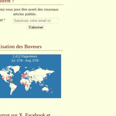
strot ?
ez-vous pour être averti des nouveaux
articles publiés.
il
isation des Buveurs
2,412 Pageviews
Jul. 07th - Aug. 07th
strot sur X, Facebook et