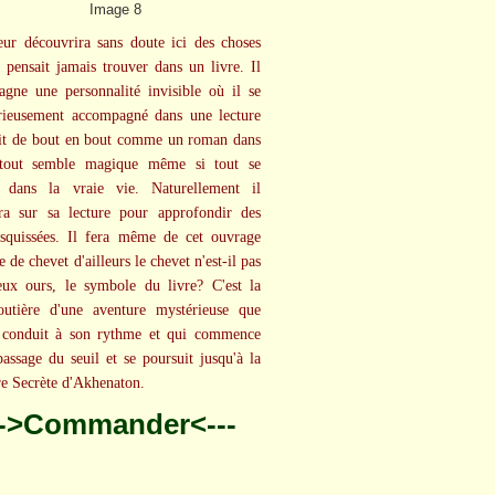
eur découvrira sans doute ici des choses
e pensait jamais trouver dans un livre. Il
gne une personnalité invisible où il se
rieusement accompagné dans une lecture
lit de bout en bout comme un roman dans
 tout semble magique même si tout se
t dans la vraie vie. Naturellement il
ra sur sa lecture pour approfondir des
esquissées. Il fera même de cet ouvrage
e de chevet d'ailleurs le chevet n'est-il pas
ux ours, le symbole du livre? C'est la
outière d'une aventure mystérieuse que
 conduit à son rythme et qui commence
passage du seuil et se poursuit jusqu'à la
 Secrète d'Akhenaton.
-->Commander<---