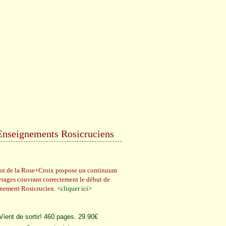
Enseignements Rosicruciens
rot de la Rose+Croix propose un continuum
vrages couvrant correctement le début de
gnement Rosicrucien.
<cliquer ici>
Vient de sortir! 460 pages. 29.90€