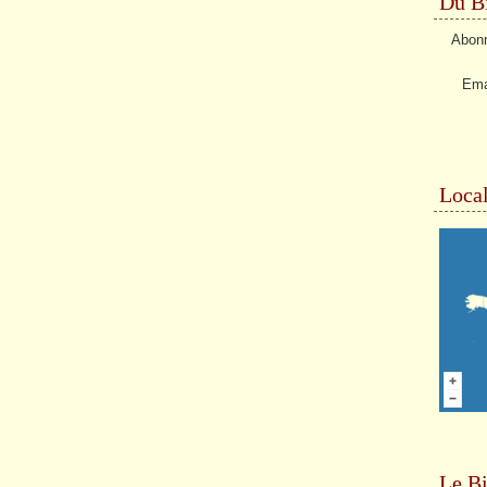
Du Bi
Abonn
Ema
Local
Le Bi