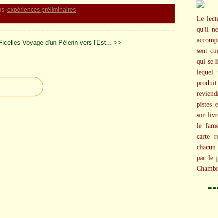
ns
expériences préliminaires
Le lect
qu'il n
accompa
Ficelles
Voyage d'un Pèlerin vers l'Est... >>
sent cu
qui se 
lequel
produi
reviend
pistes 
son livr
le fame
carte r
chacun
par le 
Chambre
-