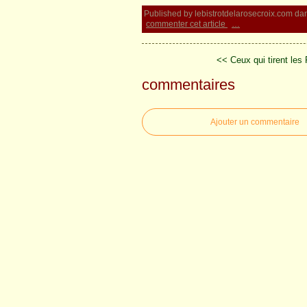
Published by lebistrotdelarosecroix.com
da
commenter cet article
…
<< Ceux qui tirent les 
commentaires
Ajouter un commentaire