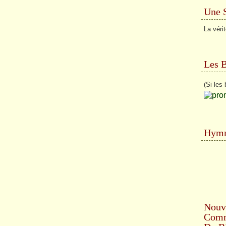
Une 
La véri
Les 
(Si les 
Hymn
Nouv
Comme