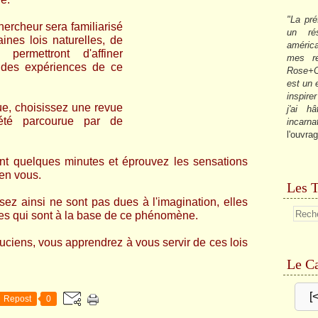
"La pré
hercheur sera familiarisé
un ré
ines lois naturelles, de
américa
 permettront d'affiner
mes re
s des expériences de ce
Rose+C
est un
inspire
ue, choisissez une revue
j'ai h
été parcourue par de
incarna
l'ouvrag
nt quelques minutes et éprouvez les sensations
 en vous.
Les T
ez ainsi ne sont pas dues à l'imagination, elles
lles qui sont à la base de ce phénomène.
ciens, vous apprendrez à vous servir de ces lois
Le Ca
[
Repost
0