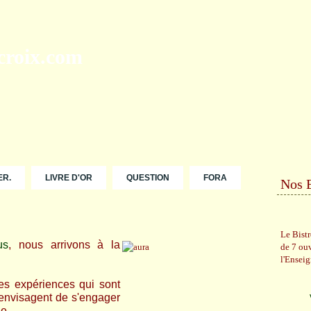
ER.
LIVRE D'OR
QUESTION
FORA
Nos 
Le Bist
us
, nous arrivons à la
de 7 ou
l'Ensei
tes expériences qui sont
 envisagent de s'engager
e.