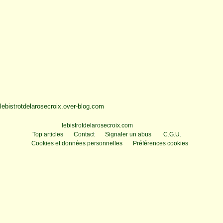
lebistrotdelarosecroix.over-blog.com
Voir le profil de
lebistrotdelarosecroix.com
sur le portail Overblog
Top articles
Contact
Signaler un abus
C.G.U.
Cookies et données personnelles
Préférences cookies