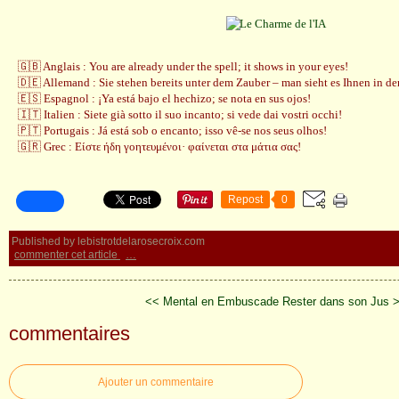
🇬🇧 Anglais : You are already under the spell; it shows in your eyes!
🇩🇪 Allemand : Sie stehen bereits unter dem Zauber – man sieht es Ihnen in d
🇪🇸 Espagnol : ¡Ya está bajo el hechizo; se nota en sus ojos!
🇮🇹 Italien : Siete già sotto il suo incanto; si vede dai vostri occhi!
🇵🇹 Portugais : Já está sob o encanto; isso vê-se nos seus olhos!
🇬🇷 Grec : Είστε ήδη γοητευμένοι· φαίνεται στα μάτια σας!
Repost
0
Published by lebistrotdelarosecroix.com
commenter cet article
…
<< Mental en Embuscade
Rester dans son Jus 
commentaires
Ajouter un commentaire