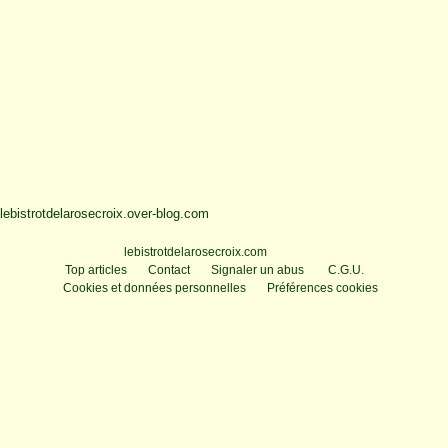
lebistrotdelarosecroix.over-blog.com
Voir le profil de
lebistrotdelarosecroix.com
sur le portail Overblog
Top articles
Contact
Signaler un abus
C.G.U.
Cookies et données personnelles
Préférences cookies