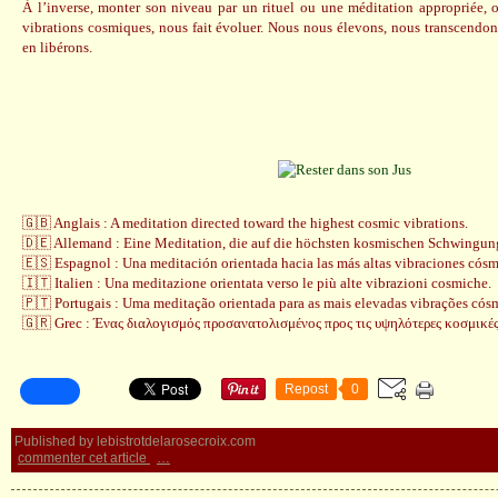
À l’inverse, monter son niveau par un rituel ou une méditation appropriée, o
vibrations cosmiques, nous fait évoluer. Nous nous élevons, nous transcendon
en libérons.
🇬🇧 Anglais : A meditation directed toward the highest cosmic vibrations.
🇩🇪 Allemand : Eine Meditation, die auf die höchsten kosmischen Schwingunge
🇪🇸 Espagnol : Una meditación orientada hacia las más altas vibraciones cósm
🇮🇹 Italien : Una meditazione orientata verso le più alte vibrazioni cosmiche.
🇵🇹 Portugais : Uma meditação orientada para as mais elevadas vibrações cós
🇬🇷 Grec : Ένας διαλογισμός προσανατολισμένος προς τις υψηλότερες κοσμικές
Repost
0
Published by lebistrotdelarosecroix.com
commenter cet article
…