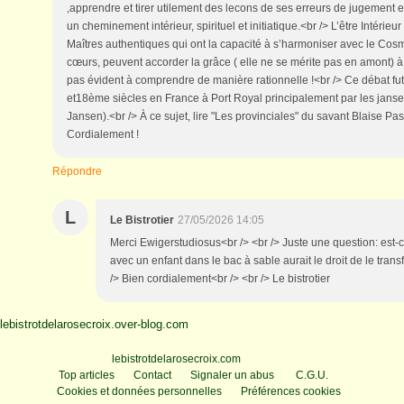
,apprendre et tirer utilement des lecons de ses erreurs de jugement 
un cheminement intérieur, spirituel et initiatique.<br /> L’être Intérieur
Maîtres authentiques qui ont la capacité à s’harmoniser avec le Cos
cœurs, peuvent accorder la grâce ( elle ne se mérite pas en amont) à q
pas évident à comprendre de manière rationnelle !<br /> Ce débat 
et18ème siècles en France à Port Royal principalement par les janse
Jansen).<br /> À ce sujet, lire "Les provinciales" du savant Blaise Pas
Cordialement !
Répondre
L
Le Bistrotier
27/05/2026 14:05
Merci Ewigerstudiosus<br /> <br /> Juste une question: est-c
avec un enfant dans le bac à sable aurait le droit de le tran
/> Bien cordialement<br /> <br /> Le bistrotier
lebistrotdelarosecroix.over-blog.com
Voir le profil de
lebistrotdelarosecroix.com
sur le portail Overblog
Top articles
Contact
Signaler un abus
C.G.U.
Cookies et données personnelles
Préférences cookies