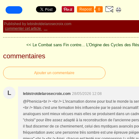
Repost
0
Published by lebistrotdelarosecroix.com
commenter cet article
…
<< Le Combat sans Fin contre...
L'Origine des Cycles des Ré
commentaires
Ajouter un commentaire
L
lebistrotdelarosecroix.com
28/05/2026 12:08
@Phenicia<br /> <br /> L'incarnation donne pour tout le monde la sens
<br /> Mais c'est une formation très influencée par le passé incarnati
analogues sont mieux vécues mais elles se produisent dans un cad
"choisi" pour être assez adapté à la reconstruction de l'ancienne pers
il faut discerner de ce cheminement, celui des mystiques avancés pou
fréquentation avec une personne très sombre est une épreuve piége
mieux".<br /> <br /> Ainsi, chacun est tenté par compassion (= pâtir ave