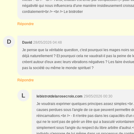
négativité qui nous influencera d'une manière insidieusement croissan
cordialement<br /> <br /> Le bistrotier
Répondre
D
David
28/05/2026 04:48
Je pense que la véritable question, c'est pourquoi les mages noirs so
déjà naturellement ? Et pourquoi cela ne vaudrait-il pas la peine de le
créent autour d'eux avec leurs vibrations négatives ? Les faire évolue
pas la société ou même le monde spirituel ?
Répondre
L
lebistrotdelarosecroix.com
29/05/2026 00:30
Je voudrais exprimer quelques principes assez simples:<br /> 
causes perdues sous l'angle de ce que peuvent permettre
réincarnations.<br /> - Il n'entre pas dans les capacités d'un 
qui ne le sont pas de gérér un être qui a basculé volontair
simplement sous l'angle du respect du libre arbitre d'autrui.<b
individu s'engage de lui même dans un processus de contre-in