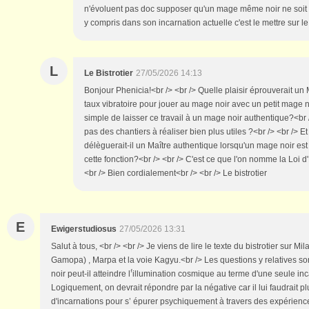
n'évoluent pas doc supposer qu'un mage même noir ne soit 
y compris dans son incarnation actuelle c'est le mettre sur le 
L
Le Bistrotier
27/05/2026 14:13
Bonjour Phenicia!<br /> <br /> Quelle plaisir éprouverait un
taux vibratoire pour jouer au mage noir avec un petit mage no
simple de laisser ce travail à un mage noir authentique?<br />
pas des chantiers à réaliser bien plus utiles ?<br /> <br /> 
délèguerait-il un Maître authentique lorsqu'un mage noir est
cette fonction?<br /> <br /> C'est ce que l'on nomme la Loi 
<br /> Bien cordialement<br /> <br /> Le bistrotier
E
Ewigerstudiosus
27/05/2026 13:31
Salut à tous, <br /> <br /> Je viens de lire le texte du bistrotier sur Mi
Gamopa) , Marpa et la voie Kagyu.<br /> Les questions y relatives 
noir peut-il atteindre l’́illumination cosmique au terme d'une seule inc
Logiquement, on devrait répondre par la négative car il lui faudrait p
d'incarnations pour s’ épurer psychiquement à travers des expérienc