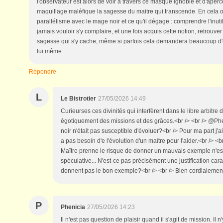
l'observateur est alors de voir à travers ce masque ignoble et d'aperc
maquillage maléfique la sagesse du maitre qui transcende. En cela o
parallélisme avec le mage noir et ce qu'il dégage : comprendre l'inutil
jamais vouloir s'y complaire, et une fois acquis cette notion, retrouv
sagesse qui s'y cache, même si parfois cela demandera beaucoup d'é
lui même.
Répondre
L
Le Bistrotier
27/05/2026 14:49
Curieurses ces divinités qui interfèrent dans le libre arbitre d
égotiquement des missions et des grâces.<br /> <br /> @Phe
noir n'était pas susceptible d'évoluer?<br /> Pour ma part j'a
a pas besoin d'e l'évolution d'un maître pour l'aider.<br /> <br
Maître prenne le risque de donner un mauvais exemple n'est
spéculative... N'est-ce pas précisément une justification car
donnent pas le bon exemple?<br /> <br /> Bien cordialement<b
P
Phenicia
27/05/2026 14:23
Il n'est pas question de plaisir quand il s'agit de mission. Il n