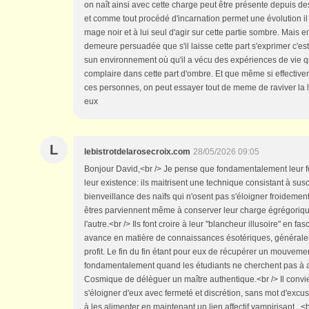
on naît ainsi avec cette charge peut être présente depuis de
et comme tout procédé d'incarnation permet une évolution il
mage noir et à lui seul d'agir sur cette partie sombre. Mais en
demeure persuadée que s'il laisse cette part s'exprimer c'est
sun environnement où qu'il a vécu des expériences de vie qu
complaire dans cette part d'ombre. Et que même si effectivem
ces personnes, on peut essayer tout de meme de raviver la 
eux
L
lebistrotdelarosecroix.com
28/05/2026 09:05
Bonjour David,<br /> Je pense que fondamentalement leur fon
leur existence: ils maitrisent une technique consistant à suscit
bienveillance des naïfs qui n'osent pas s'éloigner froidemen
êtres parviennent même à conserver leur charge égrégoriqu
l'autre.<br /> Ils font croire à leur "blancheur illusoire" en fas
avance en matière de connaissances ésotériques, générale
profit. Le fin du fin étant pour eux de récupérer un mouvemen
fondamentalement quand les étudiants ne cherchent pas à alle
Cosmique de délèguer un maître authentique.<br /> Il convi
s'éloigner d'eux avec fermeté et discrétion, sans mot d'excus
à les alimenter en maintenant un lien affectif vampirisant...<b