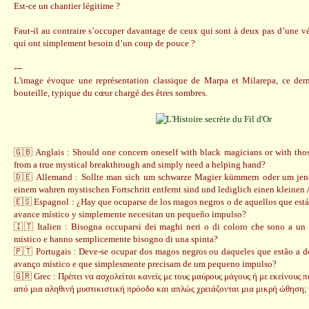
Est-ce un chantier légitime ?
Faut-il au contraire s’occuper davantage de ceux qui sont à deux pas d’une v
qui ont simplement besoin d’un coup de pouce ?
---
L'image évoque une représentation classique de Marpa et Milarepa, ce dern
bouteille, typique du cœur chargé des êtres sombres.
🇬🇧 Anglais : Should one concern oneself with black magicians or with tho
from a true mystical breakthrough and simply need a helping hand?
🇩🇪 Allemand : Sollte man sich um schwarze Magier kümmern oder um jene,
einem wahren mystischen Fortschritt entfernt sind und lediglich einen kleinen
🇪🇸 Espagnol : ¿Hay que ocuparse de los magos negros o de aquellos que está
avance místico y simplemente necesitan un pequeño impulso?
🇮🇹 Italien : Bisogna occuparsi dei maghi neri o di coloro che sono a un
mistico e hanno semplicemente bisogno di una spinta?
🇵🇹 Portugais : Deve-se ocupar dos magos negros ou daqueles que estão a d
avanço místico e que simplesmente precisam de um pequeno impulso?
🇬🇷 Grec : Πρέπει να ασχολείται κανείς με τους μαύρους μάγους ή με εκείνους 
από μια αληθινή μυστικιστική πρόοδο και απλώς χρειάζονται μια μικρή ώθηση;