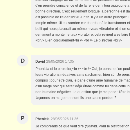
d'en prendre conscience et de faire le demi tour approprié af
bonne direction. C'est seulement lorsque la personne est dan
est possible de l'aider.<br /> -Enfin, il y a un autre principe: 
temple même s'il est sombre car chercher à le transformer e
belli qui nous placerait au même niveau vibratoire et si on 
gentiment à monter le taux vibratoire, celà revient à se faire
<br /> Bien cordialement<br /> <br /> Le bistrotier <br />
D
David
28/05/2026 17:35
Phenicia et le bistrotier,<br /> <br /> Oui, je pense qu'on peu
leurs vibrations négatives sans s'acharner, bien sûr. Je pens
compris : pour être clair, je parle d'une âme humaine de mag
d'un mage noir qui serait déjà établi comme tel dans cette in
non humaine négative. La question que je me pose : l'être 
façonnés en mage noir sont-ils une cause perdue ?
P
Phenicia
28/05/2026 11:36
Je comprends ce que veut dire @david. Pour le bistrotier on