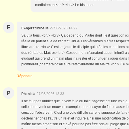
cordialement<br /> <br /> Le bistrotier
E
Ewigerstudiosus
27/05/2026 14:22
Salut à tous, <br /> <br /> Ça dépend du Maître dont il est question ici 
réelle ou potentielle de l'enfant. <br /> Les véritables Maîtres respect
libre-arbitre. <br /> C'est toujours le disciple qui crée les conditions au
des véritables Maîtres.<br /> Ces derniers n'auraient aucun intérêt à 
étudiant qui prend un malin plaisir à rester et continuer à jouer dans l
plomberait ,chargerait d'ailleurs l'état vibratoire du Maitre.<br /> Ce 
Répondre
P
Phenicia
27/05/2026 13:33
Il ne faut pas oublier que la voix folle ou folle sagesse est une voie q
celle de devenir un mauvais exemple pour essayer de faire casser le
ceux qui l'observent. C'est une voie difficile car elle suppose de fair
déclencher chez l'autre un rejet et induire ainsi une modification de c
maître mentalement fort et élevé pour ne pas être pris au piège que l'