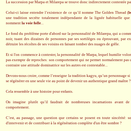
La succession par Marpa et Milarepa se trouve donc indirectement contestée pa
Celui-ci laisse entendre l’existence de ce qu’il nomme The Golden Thread (
l
une tradition secrète totalement indépendante de la lignée habituelle qu
nomment
la voie folle
...
Le fond du problème porte d'abord sur la personnalité de Milarepa, qui a co
noir, tuant des dizaines de personnes par ses sortilèges ou éprouvant, par e
détruire les récoltes de ses voisins en faisant tomber des nuages de grêle.
Et si l'on commence à contester, la personnalité de Marpa, lequel humilie volon
pas exempte de reproches: son comportement qui ne permet normalement pas u
contraire une attitude dominatrice sur les autres est contestable...
Devons-nous croire, comme l’enseigne la tradition kagyu, qu’un personnage si
se régénérer en une seule vie au point de devenir un authentique grand maître ?
Cela ressemble à une histoire pour enfants.
On imagine plutôt qu’il faudrait de nombreuses incarnations avant de
comportement.
C’est, au passage, une question que certains se posent en toute sincérité: s
d'intervenir et de contribuer à la régénération complète d'un être sombre ?