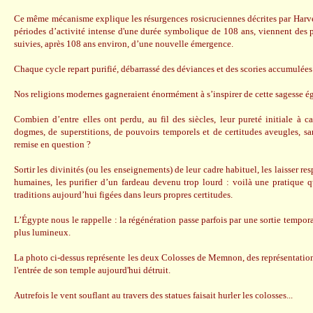
Ce même mécanisme explique les résurgences rosicruciennes décrites par Harve
périodes d’activité intense d'une durée symbolique de 108 ans, viennent des 
suivies, après 108 ans environ, d’une nouvelle émergence.
Chaque cycle repart purifié, débarrassé des déviances et des scories accumulée
Nos religions modernes gagneraient énormément à s’inspirer de cette sagesse é
Combien d’entre elles ont perdu, au fil des siècles, leur pureté initiale à 
dogmes, de superstitions, de pouvoirs temporels et de certitudes aveugles, sa
remise en question ?
Sortir les divinités (ou les enseignements) de leur cadre habituel, les laisser res
humaines, les purifier d’un fardeau devenu trop lourd : voilà une pratique q
traditions aujourd’hui figées dans leurs propres certitudes.
L’Égypte nous le rappelle : la régénération passe parfois par une sortie temporai
plus lumineux.
La photo ci-dessus représente les deux Colosses de Memnon, des représentatio
l'entrée de son temple aujourd'hui détruit.
Autrefois le vent souflant au travers des statues faisait hurler les colosses...