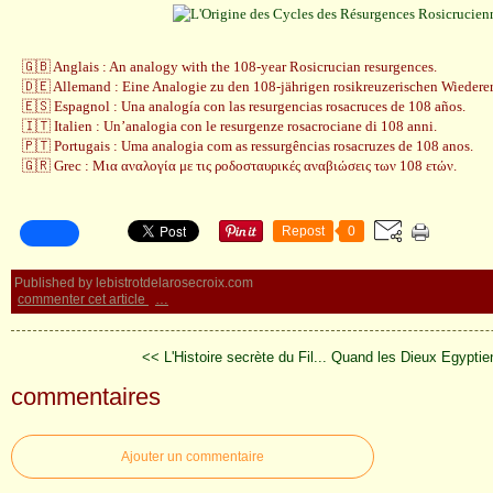
🇬🇧 Anglais : An analogy with the 108-year Rosicrucian resurgences.
🇩🇪 Allemand : Eine Analogie zu den 108-jährigen rosikreuzerischen Wiedere
🇪🇸 Espagnol : Una analogía con las resurgencias rosacruces de 108 años.
🇮🇹 Italien : Un’analogia con le resurgenze rosacrociane di 108 anni.
🇵🇹 Portugais : Uma analogia com as ressurgências rosacruzes de 108 anos.
🇬🇷 Grec : Μια αναλογία με τις ροδοσταυρικές αναβιώσεις των 108 ετών.
Repost
0
Published by lebistrotdelarosecroix.com
commenter cet article
…
<< L'Histoire secrète du Fil...
Quand les Dieux Egyptie
commentaires
Ajouter un commentaire