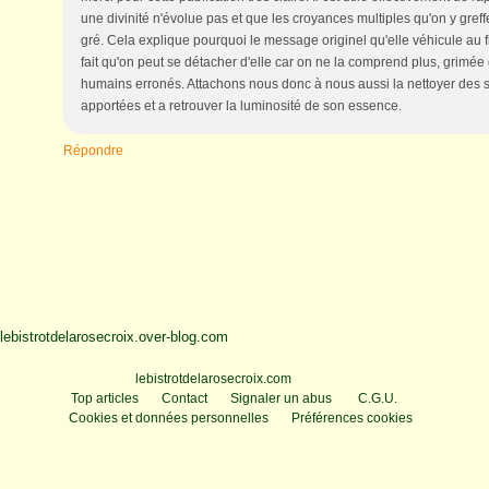
une divinité n'évolue pas et que les croyances multiples qu'on y greff
gré. Cela explique pourquoi le message originel qu'elle véhicule au fi
fait qu'on peut se détacher d'elle car on ne la comprend plus, grimée 
humains erronés. Attachons nous donc à nous aussi la nettoyer des sc
apportées et a retrouver la luminosité de son essence.
Répondre
lebistrotdelarosecroix.over-blog.com
Voir le profil de
lebistrotdelarosecroix.com
sur le portail Overblog
Top articles
Contact
Signaler un abus
C.G.U.
Cookies et données personnelles
Préférences cookies