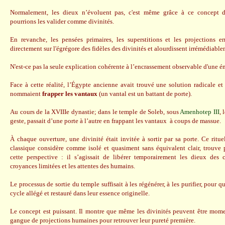
Normalement, les dieux n’évoluent pas, c'est même grâce à ce concept 
pourrions les valider comme divinités.
En revanche, les pensées primaires, les superstitions et les projections er
directement sur l'égrégore des fidèles des divinités et alourdissent irrémédiable
N'est-ce pas la seule explication cohérente à l’encrassement observable d'une 
Face à cette réalité, l’Égypte ancienne avait trouvé une solution radicale et 
nommaient
frapper les vantaux
(un vantal est un battant de porte).
Au cours de la XVIIIe dynastie; dans le temple de Soleb, sous
Amenhotep III
, 
geste, passait d’une porte à l’autre en frappant les vantaux à coups de massue.
À chaque ouverture, une divinité était invitée à sortir par sa porte. Ce ritu
classique considère comme isolé et quasiment sans équivalent clair, trouve 
cette perspective : il s’agissait de libérer temporairement les dieux des
croyances limitées et les attentes des humains.
Le processus de sortie du temple suffisait à les régénérer, à les purifier, pour
cycle allégé et restauré dans leur essence originelle.
Le concept est puissant. Il montre que même les divinités peuvent être mome
gangue de projections humaines pour retrouver leur pureté première.