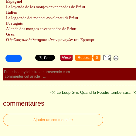
Espagnol
La leyenda de los monjes envenenados de Erfurt.
Italien
La leggenda dei monaci avvelenati di Erfurt.
Portugais
A lenda dos monges envenenados de Erfurt.
Grec
Ο θρύλος των δηλητηριασμένων μοναχών του Έρφουρτ.
Repost
0
Published by lebistrotdelarosecroix.com
commenter cet article
…
<< Le Loup Gris
Quand la Foudre tombe sur... >
commentaires
Ajouter un commentaire