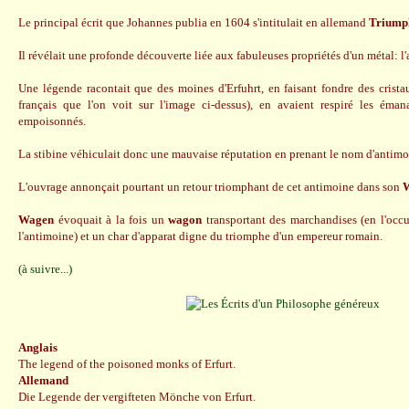
Le principal écrit que Johannes publia en 1604 s'intitulait en allemand
Triump
Il révélait une profonde découverte liée aux fabuleuses propriétés d'un métal: l
Une légende racontait que des moines d'Erfuhrt, en faisant fondre des crist
français que l'on voit sur l'image ci-dessus), en avaient respiré les émana
empoisonnés.
La stibine véhiculait donc une mauvaise réputation en prenant le nom d'antimo
L'ouvrage annonçait pourtant un retour triomphant de cet antimoine dans son
Wagen
évoquait à la fois un
wagon
transportant des marchandises (en l'occu
l'antimoine) et un char d'apparat digne du triomphe d'un empereur romain.
(à suivre...)
Anglais
The legend of the poisoned monks of Erfurt.
Allemand
Die Legende der vergifteten Mönche von Erfurt.