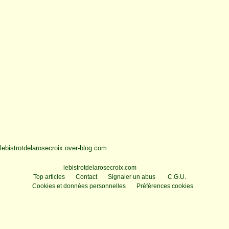
lebistrotdelarosecroix.over-blog.com
Voir le profil de
lebistrotdelarosecroix.com
sur le portail Overblog
Top articles
Contact
Signaler un abus
C.G.U.
Cookies et données personnelles
Préférences cookies