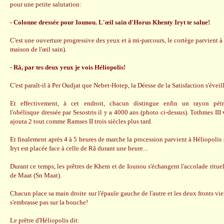
pour une petite salutation:
- Colonne dressée pour Iounou. L'œil sain d'Horus Khenty Iryt te salue!
C'est une ouverture progressive des yeux et à mi-parcours, le cortège parvient à 
maison de l'œil sain).
- Râ, par tes deux yeux je vois Héliopolis!
C'est paraît-il à Per Oudjat que Nebet-Hotep, la Déesse de la Satisfaction s'éveill
Et effectivement, à cet endroit, chacun distingue enfin un rayon pét
l'obélisque dressée par Sesostris il y a 4000 ans (photo ci-dessus). Tothmes III
ajouta 2 tout comme Ramses II trois siècles plus tard.
Et finalement après 4 à 5 heures de marche la procession parvient à Héliopolis
Iryt est placée face à celle de Râ durant une heure...
Durant ce temps, les prêtres de Khem et de Iounou s'échangent l'accolade ritue
de Maat (Sn Maat).
Chacun place sa main droite sur l'épaule gauche de l'autre et les deux fronts vi
s'embrasse pas sur la bouche!
Le prêtre d'Héliopolis dit: