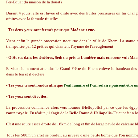
Per-Douat (la maison de la douat).
Durant 4 jours, elle est lavée et ointe avec des huiles précieuses on lui chan
orbites avec la formule rituelle:
-
Tes deux yeux sont fermés pour que Maât soit vue.
Vient enfin la grande procession nocturne dans la ville de Khem. La statue e
transportée par 12 prêtres qui chantent l'hymne de l'aveuglement:
- O Horus dans les ténèbres, Seth t'a pris ta Lumière mais ton cœur voit Maa
Et vient le moment attendu: le Grand Prêtre de Khem enlève le bandeau des ye
dans le feu et il déclare:
- Tes yeux te sont rendus afin que
l'œil lunaire et l'œil solaire puissent être un
- Tes yeux sont dévoilés.
La procession commence alors vers Iounou (Heliopolis) par ce que les égy
route royale
. En réalité, il s'agit de la
Belle Route d'Héliopolis
(Ouat nefer n I
C'est une route assez droite de 16km de long et 8m de large pavée de calcaire bla
Tous les 500m un arrêt se produit au niveau d'une petite borne que l'on nomm