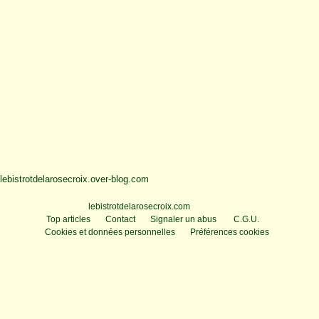
lebistrotdelarosecroix.over-blog.com
Voir le profil de
lebistrotdelarosecroix.com
sur le portail Overblog
Top articles
Contact
Signaler un abus
C.G.U.
Cookies et données personnelles
Préférences cookies