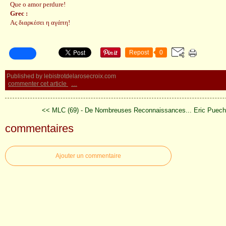
Que o amor perdure!
Grec :
Ας διαρκέσει η αγάπη!
Repost
0
Published by lebistrotdelarosecroix.com
commenter cet article
…
<< MLC (69) - De Nombreuses Reconnaissances...
Eric Puech
commentaires
Ajouter un commentaire