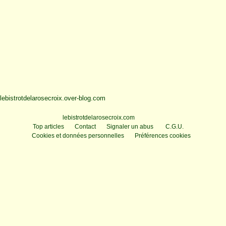
lebistrotdelarosecroix.over-blog.com
Voir le profil de
lebistrotdelarosecroix.com
sur le portail Overblog
Top articles
Contact
Signaler un abus
C.G.U.
Cookies et données personnelles
Préférences cookies