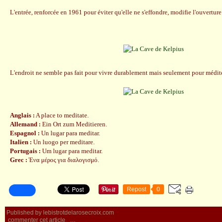
L'entrée, renforcée en 1961 pour éviter qu'elle ne s'effondre, modifie l'ouverture 
L'endroit ne semble pas fait pour vivre durablement mais seulement pour médite
Anglais :
A place to meditate.
Allemand :
Ein Ort zum Meditieren.
Espagnol :
Un lugar para meditar.
Italien :
Un luogo per meditare.
Portugais :
Um lugar para meditar.
Grec :
Ένα μέρος για διαλογισμό.
Repost
0
Published by lebistrotdelarosecroix.com
commenter cet article
…