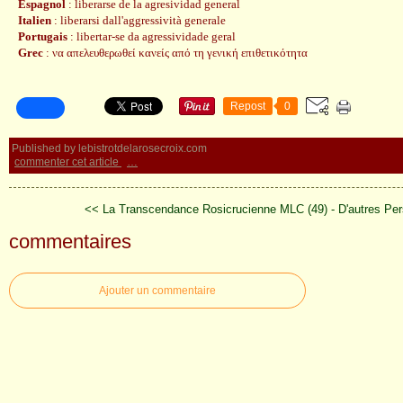
Espagnol
: liberarse de la agresividad general
Italien
: liberarsi dall'aggressività generale
Portugais
: libertar-se da agressividade geral
Grec
: να απελευθερωθεί κανείς από τη γενική επιθετικότητα
Repost
0
Published by lebistrotdelarosecroix.com
commenter cet article
…
<< La Transcendance Rosicrucienne
MLC (49) - D'autres Pe
commentaires
Ajouter un commentaire