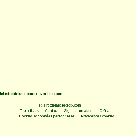
lebistrotdelarosecroix.over-blog.com
Voir le profil de
lebistrotdelarosecroix.com
sur le portail Overblog
Top articles
Contact
Signaler un abus
C.G.U.
Cookies et données personnelles
Préférences cookies