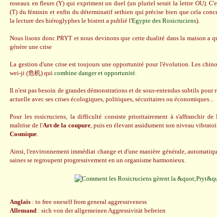
roseaux en fleurs (Y) qui expriment un duel (un pluriel serait la lettre OU). C'
(T) du féminin et enfin du déterminatif sethien qui précise bien que cela con
la lecture des hiéroglyphes le bistrot a publié l'
Egypte des Rosicruciens
).
Nous lisons donc PRYT et nous devinons que cette dualité dans la maison a q
génère une crise
La gestion d'une crise est toujours une opportunité pour l'évolution. Les chin
wei-ji (危机) qui
combine danger et opportunité
.
Il n'est pas besoin de grandes démonstrations et de sous-entendus subtils pour r
actuelle avec ses crises écologiques, politiques, sécuritaires ou économiques...
Pour les rosicruciens, la difficulté consiste prioritairement à s'affranchir de 
maîtrise de l'
Art de la coupure
, puis en élevant assidument son niveau vibratoir
Cosmique
.
Ainsi, l'environnement immédiat change et d'une manière générale, automatique 
saines se regroupent progressivement en un organisme harmonieux.
Anglais
: to free oneself from general aggressiveness
Allemand
: sich von der allgemeinen Aggressivität befreien