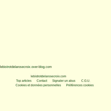
lebistrotdelarosecroix.over-blog.com
Voir le profil de
lebistrotdelarosecroix.com
sur le portail Overblog
Top articles
Contact
Signaler un abus
C.G.U.
Cookies et données personnelles
Préférences cookies