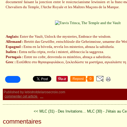
documenté faisant la jonction entre le rosicrucianisme lewissien et la franc-m
Chevaliers du Temple, l'Arche Royale et les Maîtres Maçons de la Marque.
Anglais:
Enter the Vault, Unlock the mysteries, Embrace the wisdom.
Allemand :
Betritt das Gewölbe, entschlüssle die Geheimnisse, umarme die Wei
Espagnol :
Entra en la bóveda, revela los misterios, abraza la sabiduría.
Italien :
Entra nella cripta, svela i misteri, abbraccia la saggezza.
Portugais :
Entre no cofre, desvenda os mistérios, abraça a sabedoria.
Grec :
Εισέλθετε στο θησαυροφυλάκιο, ξεκλειδώστε τα μυστήρια, αγκαλιάστε τη
Repost
0
Published by lebistrotdelarosecroix.com
commenter cet article
…
<< MLC (31) - Des Invitations...
MLC (30) - J'étais au Ce
commentaires