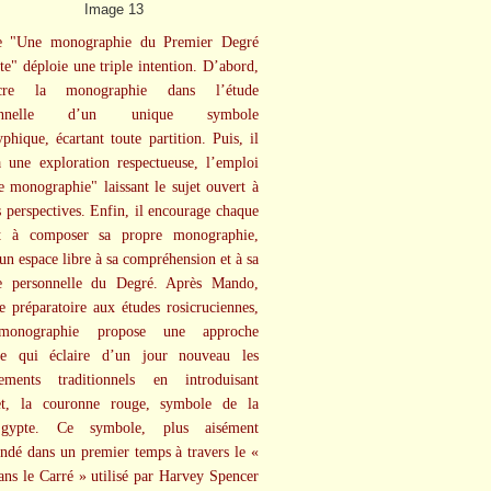
re "Une monographie du Premier Degré
e" déploie une triple intention. D’abord,
cre la monographie dans l’étude
tionnelle d’un unique symbole
yphique, écartant toute partition. Puis, il
à une exploration respectueuse, l’emploi
 monographie" laissant le sujet ouvert à
s perspectives. Enfin, il encourage chaque
nt à composer sa propre monographie,
 un espace libre à sa compréhension et à sa
ue personnelle du Degré. Après Mando,
le préparatoire aux études rosicruciennes,
 monographie propose une approche
ale qui éclaire d’un jour nouveau les
nements traditionnels en introduisant
et, la couronne rouge, symbole de la
Égypte. Ce symbole, plus aisément
ndé dans un premier temps à travers le «
ans le Carré » utilisé par Harvey Spencer