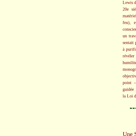
Lewis d
20e si
matérie
feu), 
conscie
un trav
sentait
à purif
révéle
humili
monogra
objecti
point –
guidée 
la Loi 
-
Une 