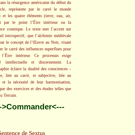
ans la résurgence américaine du début du
ècle, représente par le carré le monde
l et les quatre éléments (terre, eau, air,
et par le point l’Être intérieur ou la
nce cosmique. Le texte met l’accent sur
ail introspectif, que l’alchimie médiévale
 par le concept de l’Œuvre au Noir, visant
ier le carré des influences superflues pour
r l’Être intérieur. Ce processus exige
té intellectuelle et discernement. La
phie éclaire la dualité des consciences –
ve, liée au carré, et subjective, liée au
 et la nécessité de leur harmonisation,
par des exercices et des études telles que
du Terrain.
-->Commander<---
Sentence de Sextus