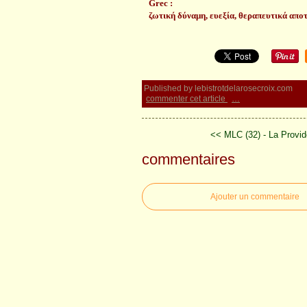
Grec :
ζωτική δύναμη, ευεξία, θεραπευτικά αποτ
Published by lebistrotdelarosecroix.com
commenter cet article
…
<< MLC (32) - La Provid
commentaires
Ajouter un commentaire