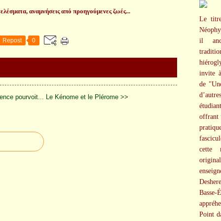
ελέσματα, αναμνήσεις από προηγούμενες ζωές...
Le tit
Néophyt
Repost
0
il an
tradi
hiérogl
invite 
de "Une
d’autre
ence pourvoit...
Le Kénome et le Plérome >>
étudia
offrant
pratiq
fascicu
cette
origin
enseig
Desher
Basse-
appréhe
Point d