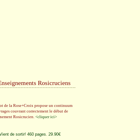
Enseignements Rosicruciens
rot de la Rose+Croix propose un continuum
vrages couvrant correctement le début de
gnement Rosicrucien.
<cliquer ici>
Vient de sortir! 460 pages. 29.90€