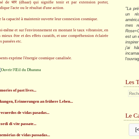
é de धार (dhaar) qui signifie tenir et par extension porter,
ndique l'acte ou le résultat d'une action.
"La pré
un ré
de la capacité à maintenir ouverte leur connexion cosmique.
américa
mes re
soi-même et sur l'environnement en montant le taux vibratoire, en
Rose+C
un mieux être et des effets curatifs, et une compréhension éclairée
est un
s passées etc.
inspire
j'ai h
incarna
pents exprime l'énergie cosmique canalisée.
l'ouvrag
Les T
mories of past lives...
kungen, Erinnerungen an frühere Leben...
 recuerdos de vidas pasadas...
Le Ca
cordi di vite passate...
[
 memórias de vidas passadas...