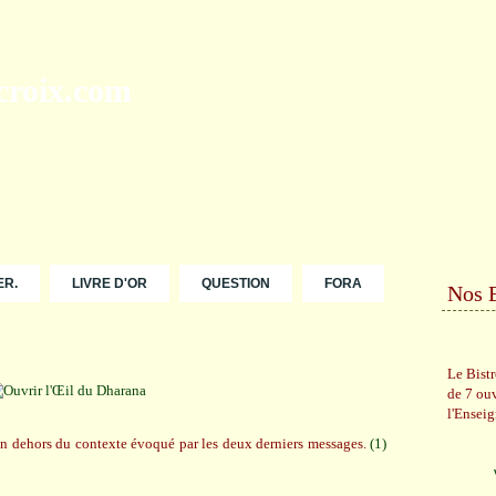
ER.
LIVRE D'OR
QUESTION
FORA
Nos 
Le Bist
de 7 ou
l'Ensei
 en dehors du contexte évoqué par les deux derniers messages.
(1)