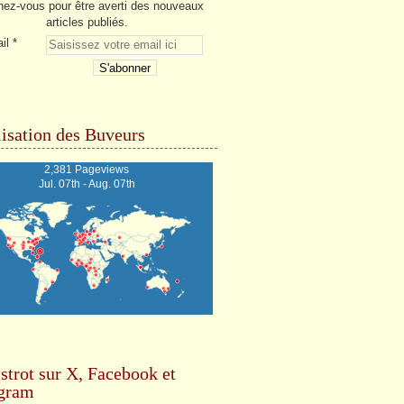
ez-vous pour être averti des nouveaux
articles publiés.
il
isation des Buveurs
2,381 Pageviews
Jul. 07th - Aug. 07th
strot sur X, Facebook et
agram