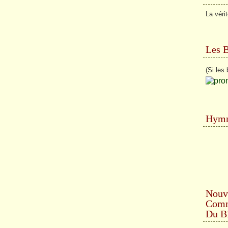
La véri
Les 
(Si les 
Hymn
Nouv
Comme
Du Bi