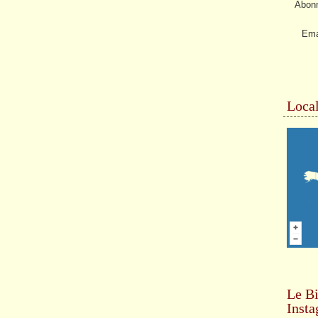
Abonn
Ema
Local
Le Bi
Inst