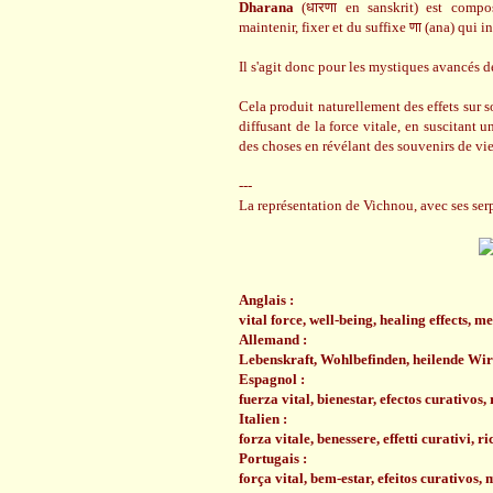
Dharana
(धारणा en sanskrit) est compos
maintenir, fixer et du suffixe णा (ana) qui i
Il s'agit donc pour les mystiques avancés 
Cela produit naturellement des effets sur 
diffusant de la force vitale, en suscitant 
des choses en révélant des souvenirs de vie
---
La représentation de Vichnou, avec ses ser
Anglais :
vital force, well-being, healing effects, me
Allemand :
Lebenskraft, Wohlbefinden, heilende Wir
Espagnol :
fuerza vital, bienestar, efectos curativos,
Italien :
forza vitale, benessere, effetti curativi, ri
Portugais :
força vital, bem-estar, efeitos curativos,