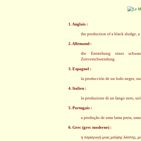
1. Anglais :
the production of a black sludge, a
2. Allemand :
die Entstehung eines schw
Zeitverschwendung.
3. Espagnol :
la producción de un lodo negro, un
4. Italien :
la produzione di un fango nero, un'
5. Portugais :
a produção de uma lama preta, uma
6. Grec (grec moderne) :
η παραγωγή μιας μαύρης λάσπης, μι