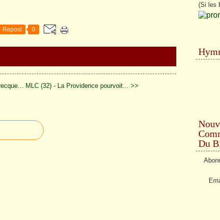
(Si les 
Repost
0
Hymn
recque...
MLC (32) - La Providence pourvoit... >>
Nouv
Comme
Du Bi
Abonn
Ema