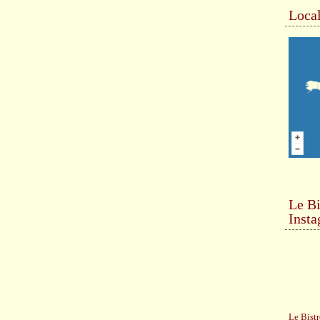
Local
Le Bi
Inst
Le Bistr