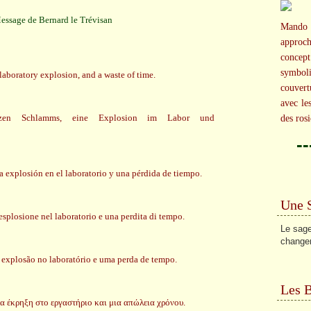
Mando 
approc
concep
symbol
 laboratory explosion, and a waste of time.
couvert
avec le
arzen Schlamms, eine Explosion im Labor und
des rosi
-
a explosión en el laboratorio y una pérdida de tiempo.
Une 
esplosione nel laboratorio e una perdita di tempo.
Le sage
changer
 explosão no laboratório e uma perda de tempo.
Les 
α έκρηξη στο εργαστήριο και μια απώλεια χρόνου.