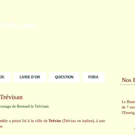
ER.
LIVRE D'OR
QUESTION
FORA
Nos 
Trévisan
Le Bist
de 7 ou
l'Ensei
ble a priori lié à la ville de
Trévise
(Tréviso en italien), à une
e.