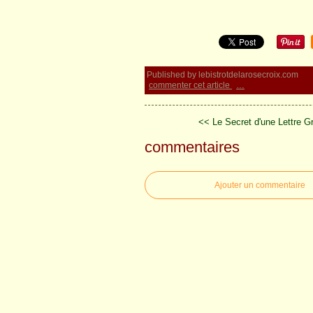
Published by lebistrotdelarosecroix.com
commenter cet article
…
<< Le Secret d'une Lettre G
commentaires
Ajouter un commentaire