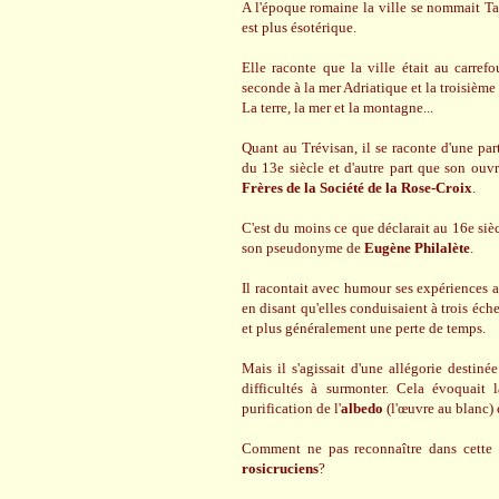
A l'époque romaine la ville se nommait Tar
est plus ésotérique.
Elle raconte que la ville était au carref
seconde à la mer Adriatique et la troisième 
La terre, la mer et la montagne...
Quant au Trévisan, il se raconte d'une part
du 13e siècle et d'autre part que son ouv
Frères de la Société de la Rose-Croix
.
C'est du moins ce que déclarait au 16e siè
son pseudonyme de
Eugène Philalète
.
Il racontait avec humour ses expériences av
en disant qu'elles conduisaient à trois éch
et plus généralement une perte de temps.
Mais il s'agissait d'une allégorie destiné
difficultés à surmonter. Cela évoquai
purification de l'
albedo
(l'œuvre au blanc) 
Comment ne pas reconnaître dans cette
rosicruciens
?