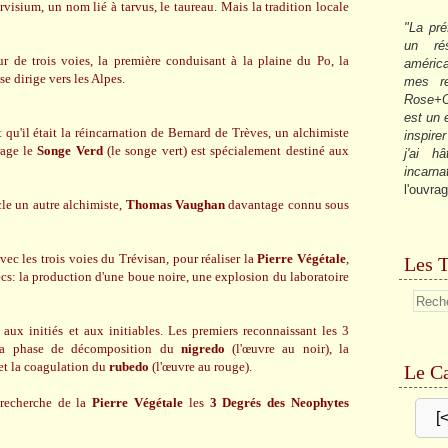
visium, un nom lié à tarvus, le taureau. Mais la tradition locale
"La pré
un ré
our de trois voies, la première conduisant à la plaine du Po, la
américa
se dirige vers les Alpes.
mes re
Rose+C
est un
 qu'il était la réincarnation de Bernard de Trèves, un alchimiste
inspire
rage le
Songe Verd
(le songe vert) est spécialement destiné aux
j'ai h
incarna
l'ouvrag
cle un autre alchimiste,
Thomas Vaughan
davantage connu sous
ec les trois voies du Trévisan, pour réaliser la
Pierre Végétale
,
Les T
ecs: la production d'une boue noire, une explosion du laboratoire
e aux initiés et aux initiables. Les premiers reconnaissant les 3
t la phase de décomposition du
nigredo
(l'œuvre au noir), la
et la coagulation du
rubedo
(l'œuvre au rouge).
Le Ca
 recherche de la
Pierre Végétale
les
3 Degrés des Neophytes
[