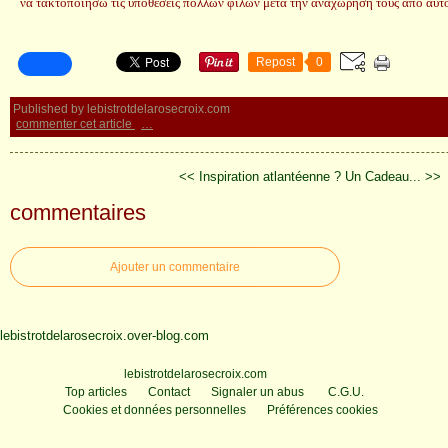
να τακτοποιήσω τις υποθέσεις πολλών φίλων μετά την αναχώρησή τους από αυτό
Repost
0
Published by lebistrotdelarosecroix.com
commenter cet article
…
<< Inspiration atlantéenne ?
Un Cadeau... >>
commentaires
Ajouter un commentaire
lebistrotdelarosecroix.over-blog.com
Voir le profil de
lebistrotdelarosecroix.com
sur le portail Overblog
Top articles
Contact
Signaler un abus
C.G.U.
Cookies et données personnelles
Préférences cookies