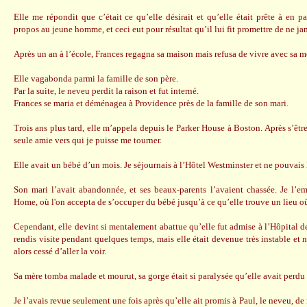
Elle me répondit que c’était ce qu’elle désirait et qu’elle était prête à en p
propos au jeune homme, et ceci eut pour résultat qu’il lui fit promettre de ne ja
Après un an à l’école, Frances regagna sa maison mais refusa de vivre avec sa mè
Elle vagabonda parmi la famille de son père.
Par la suite, le neveu perdit la raison et fut interné.
Frances se maria et déménagea à Providence près de la famille de son mari.
Trois ans plus tard, elle m’appela depuis le Parker House à Boston. Après s’être 
seule amie vers qui je puisse me tourner.
Elle avait un bébé d’un mois. Je séjournais à l’Hôtel Westminster et ne pouvais l
Son mari l’avait abandonnée, et ses beaux-parents l’avaient chassée. Je l’e
Home, où l'on accepta de s’occuper du bébé jusqu’à ce qu’elle trouve un lieu où 
Cependant, elle devint si mentalement abattue qu’elle fut admise à l’Hôpital d
rendis visite pendant quelques temps, mais elle était devenue très instable et n
alors cessé d’aller la voir.
Sa mère tomba malade et mourut, sa gorge était si paralysée qu’elle avait perdu l
Je l’avais revue seulement une fois après qu’elle ait promis à Paul, le neveu, de