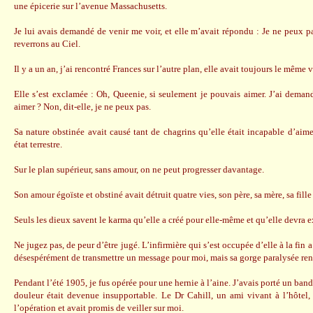
une épicerie sur l’avenue Massachusetts.
Je lui avais demandé de venir me voir, et elle m’avait répondu : Je ne peux 
reverrons au Ciel.
Il y a un an, j’ai rencontré Frances sur l’autre plan, elle avait toujours le même
Elle s’est exclamée : Oh, Queenie, si seulement je pouvais aimer. J’ai deman
aimer ? Non, dit-elle, je ne peux pas.
Sa nature obstinée avait causé tant de chagrins qu’elle était incapable d’aime
état terrestre.
Sur le plan supérieur, sans amour, on ne peut progresser davantage.
Son amour égoïste et obstiné avait détruit quatre vies, son père, sa mère, sa fille
Seuls les dieux savent le karma qu’elle a créé pour elle-même et qu’elle devra ex
Ne jugez pas, de peur d’être jugé. L’infirmière qui s’est occupée d’elle à la fin 
désespérément de transmettre un message pour moi, mais sa gorge paralysée ren
Pendant l’été 1905, je fus opérée pour une hernie à l’aine. J’avais porté un ban
douleur était devenue insupportable. Le Dr Cahill, un ami vivant à l’hôtel,
l’opération et avait promis de veiller sur moi.