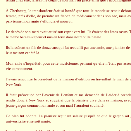
rentra chez elle, laissant le corps de son mari sur place ainsi que l’accompagnat
À Cherbourg, le transbordeur était si bondé que tout le monde se tenait debo
femme, près d’elle, de prendre un flacon de médicament dans son sac, mais a
parvienne, mon amie s’effondra et mourut.
Le décès de son mari avait attiré son esprit vers lui. Ils étaient des âmes sœurs
le même bateau-vapeur et mis en terre dans notre ville natale.
Ils laissèrent un fils de douze ans qui fut recueilli par une amie, une pianiste d
leur maison cet été là.
Mon amie s’inquiétait pour cette musicienne, pensant qu’elle n’était pas asse
vie correctement.
J’avais rencontré le président de la maison d’édition où travaillait le mari de
New York.
Il était préoccupé par l’avenir de l’enfant et me demanda de l’aider à prend
rendis donc à New York et suggérai que la pianiste vive dans sa maison, avec
jeune garçon comme mon amie et son mari l’auraient souhaité.
Ce plan fut adopté. La pianiste reçut un salaire jusqu'à ce que le garçon ai
universitaire et se soit marié.