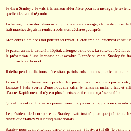
Je dis à Stanley : Je vais à la maison aider Mère pour son ménage, je reviendr
quelle idée! a-t-il répondu.
La hernie, due au dur labeur accompli avant mon mariage, à force de porter de 
huit marches depuis la remise à bois, s'est déclarée peu après.
Mon corps n’était pas fait pour un tel travail, il était trop délicatement constitué
Je passai un mois entier à l’hôpital, allongée sur le dos. La suite de l’été fut c
la préparation d’une kermesse pour octobre. L’année suivante, Stanley fut fra
était proche de la mort.
Il délira pendant dix jours, nécessitant parfois trois hommes pour le maintenir.
Le médecin me faisait sortir pendant les pires de ses crises, mais par la suite, j
Lorsque j’étais avertie d’une nouvelle crise, je tenais sa main, priant et aff
d’autre. Rapidement, il n’y eut plus de crises et il commença à se rétablir.
Quand il avait semblé ne pas pouvoir survivre, j’avais fait appel à un spécialiste
Le président de l’entreprise de Stanley avait insisté pour que j’obtienne le
disant que Stanley valait cinq mille dollars.
Stanley nous avait entendus parler et m’appela: Shorty, a-t-il dit (le surnom q