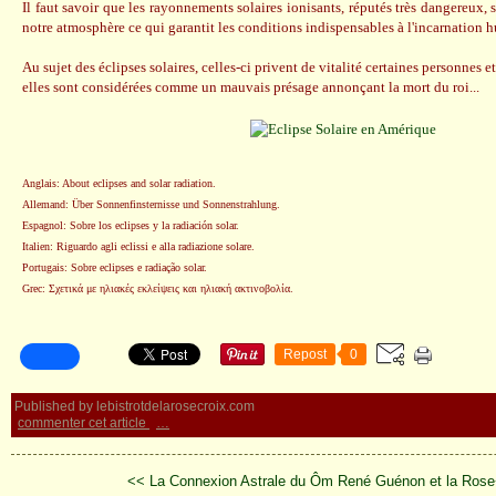
Il faut savoir que les rayonnements solaires ionisants, réputés très dangereux, 
notre atmosphère ce qui garantit les conditions indispensables à l'incarnation 
Au sujet des éclipses solaires, celles-ci privent de vitalité certaines personnes et
elles sont considérées comme un mauvais présage annonçant la mort du roi...
Anglais: About eclipses and solar radiation.
Allemand: Über Sonnenfinsternisse und Sonnenstrahlung.
Espagnol: Sobre los eclipses y la radiación solar.
Italien: Riguardo agli eclissi e alla radiazione solare.
Portugais: Sobre eclipses e radiação solar.
Grec: Σχετικά με ηλιακές εκλείψεις και ηλιακή ακτινοβολία.
Repost
0
Published by lebistrotdelarosecroix.com
commenter cet article
…
<< La Connexion Astrale du Ôm
René Guénon et la Rose