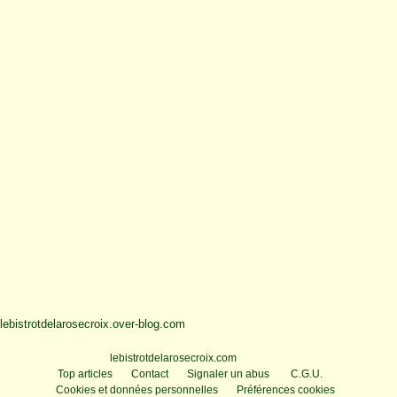
lebistrotdelarosecroix.over-blog.com
Voir le profil de
lebistrotdelarosecroix.com
sur le portail Overblog
Top articles
Contact
Signaler un abus
C.G.U.
Cookies et données personnelles
Préférences cookies