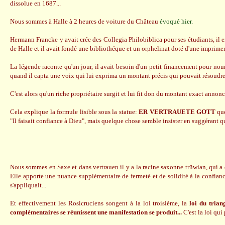
dissolue en 1687...
Nous sommes à Halle à 2 heures de voiture du Château
évoqué hier.
Hermann Francke y avait crée des Collegia Philobiblica pour ses étudiants, il en
de Halle et il avait fondé une bibliothéque et un orphelinat doté d'une imprime
La légende raconte qu'un jour, il avait besoin d'un petit financement pour nouri
quand il capta une voix qui lui exprima un montant précis qui pouvait résoudre
C'est alors qu'un riche propriétaire surgit et lui fit don du montant exact annonc
Cela explique la formule lisible sous la statue:
ER VERTRAUETE GOTT
que
"Il faisait confiance à Dieu", mais quelque chose semble insister en suggérant qu'
Nous sommes en Saxe et dans vertrauen il y a la racine saxonne trüwian, qui a 
Elle apporte une nuance supplémentaire de fermeté et de solidité à la confian
s'appliquait...
Et effectivement les Rosicruciens songent à la loi troisième, la
loi du trian
complémentaires se réunissent une manifestation se produit...
C'est la loi qui