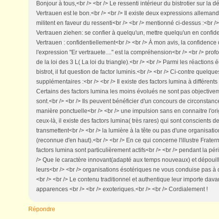
Bonjour à tous,<br /> <br /> Le ressenti intérieur du bistrotier sur la d
Vertrauen est le bon.<br /> <br /> Il existe deux expressions alleman
militent en faveur du ressenti<br /> <br /> mentionné ci-dessus :<br 
Vertrauen ziehen: se confier à quelqu'un, mettre quelqu'un en confide
Vertrauen : confidentiellement<br /> <br /> À mon avis, la confidence 
l'expression "Er vertrauete...." est la compréhension<br /> <br /> profon
de la loi des 3 L( La loi du triangle).<br /> <br /> Parmi les réactions é
bistrot, il fut question de factor luminis.<br /> <br /> Ci-contre quelq
supplémentaires :<br /> <br /> Il existe des factors lumina à différents
Certains des factors lumina les moins évolués ne sont pas objectivem
sont.<br /> <br /> Ils peuvent bénéficier d'un concours de circonstanc
manière ponctuelle<br /> <br /> une impulsion sans en connaitre l'orig
ceux-là, il existe des factors lumina( très rares) qui sont conscients de
transmettent<br /> <br /> la lumière à la tête ou pas d'une organisati
(reconnue d'en haut).<br /> <br /> En ce qui concerne l'illustre Frate
factors lumina sont particulièrement actifs<br /> <br /> pendant la pé
/> Que le caractère innovant(adapté aux temps nouveaux) et dépouil
leurs<br /> <br /> organisations ésotériques ne vous conduise pas à 
<br /> <br /> Le contenu traditionnel et authentique leur importe dav
apparences <br /> <br /> exoteriques.<br /> <br /> Cordialement !
Répondre