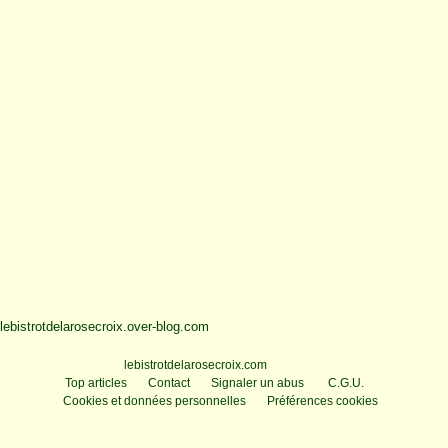
lebistrotdelarosecroix.over-blog.com
Voir le profil de
lebistrotdelarosecroix.com
sur le portail Overblog
Top articles
Contact
Signaler un abus
C.G.U.
Cookies et données personnelles
Préférences cookies