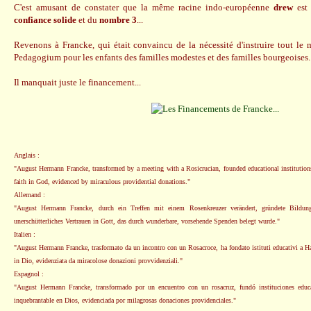
C'est amusant de constater que la même racine indo-européenne
drew
est 
confiance solide
et du
nombre 3
...
Revenons à Francke, qui était convaincu de la nécessité d'instruire tout le 
Pedagogium pour les enfants des familles modestes et des familles bourgeoises.
Il manquait juste le financement...
Anglais :
"August Hermann Francke, transformed by a meeting with a Rosicrucian, founded educational institution
faith in God, evidenced by miraculous providential donations."
Allemand :
"August Hermann Francke, durch ein Treffen mit einem Rosenkreuzer verändert, gründete Bildung
unerschütterliches Vertrauen in Gott, das durch wunderbare, vorsehende Spenden belegt wurde."
Italien :
"August Hermann Francke, trasformato da un incontro con un Rosacroce, ha fondato istituti educativi a Ha
in Dio, evidenziata da miracolose donazioni provvidenziali."
Espagnol :
"August Hermann Francke, transformado por un encuentro con un rosacruz, fundó instituciones educ
inquebrantable en Dios, evidenciada por milagrosas donaciones providenciales."