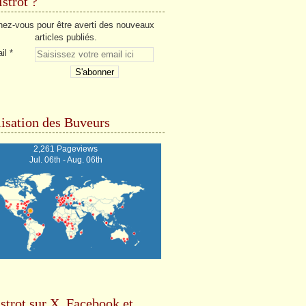
strot ?
ez-vous pour être averti des nouveaux
articles publiés.
il
isation des Buveurs
2,261 Pageviews
Jul. 06th - Aug. 06th
strot sur X, Facebook et