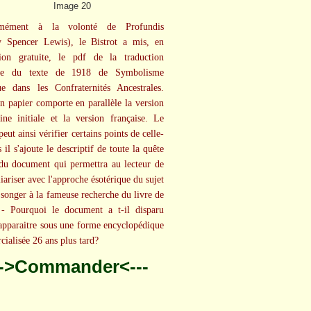
rmément à la volonté de Profundis
y Spencer Lewis), le Bistrot a mis, en
tion gratuite, le pdf de la traduction
ise du texte de 1918 de Symbolisme
e dans les Confraternités Ancestrales.
on papier comporte en parallèle la version
ine initiale et la version française. Le
peut ainsi vérifier certains points de celle-
 il s'ajoute le descriptif de toute la quête
du document qui permettra au lecteur de
iariser avec l'approche ésotérique du sujet
t songer à la fameuse recherche du livre de
 - Pourquoi le document a t-il disparu
apparaitre sous une forme encyclopédique
ialisée 26 ans plus tard?
-->Commander<---