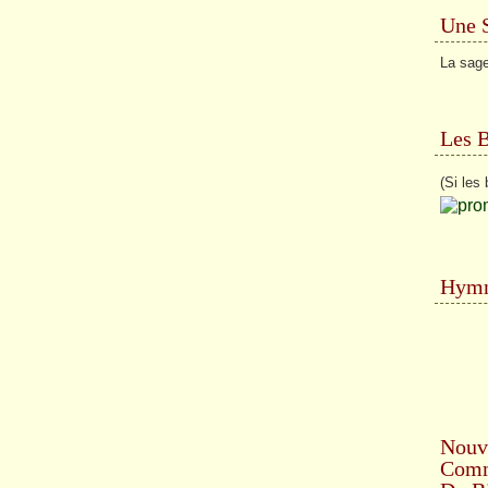
Une 
La sage
Les 
(Si les 
Hymn
Nouv
Comme