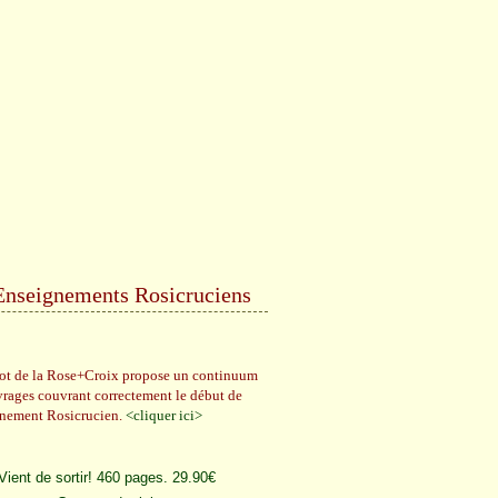
Enseignements Rosicruciens
rot de la Rose+Croix propose un continuum
vrages couvrant correctement le début de
gnement Rosicrucien.
<cliquer ici>
Vient de sortir! 460 pages. 29.90€