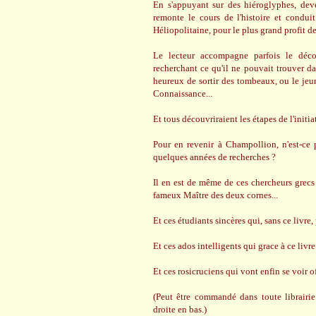
En s'appuyant sur des hiéroglyphes, deven
remonte le cours de l'histoire et conduit
Héliopolitaine, pour le plus grand profit 
Le lecteur accompagne parfois le déco
recherchant ce qu'il ne pouvait trouver d
heureux de sortir des tombeaux, ou le jeun
Connaissance...
Et tous découvriraient les étapes de l'initi
Pour en revenir à Champollion, n'est-ce p
quelques années de recherches ?
Il en est de même de ces chercheurs grecs
fameux Maître des deux cornes...
Et ces étudiants sincères qui, sans ce livre
Et ces ados intelligents qui grace à ce livr
Et ces rosicruciens qui vont enfin se voir off
(Peut être commandé dans toute librairi
droite en bas.)