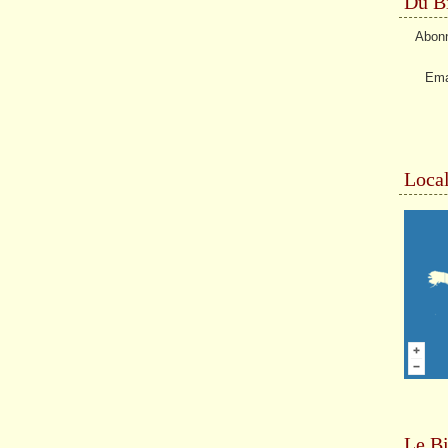
Du Bi
Abonn
Ema
Local
Le Bi