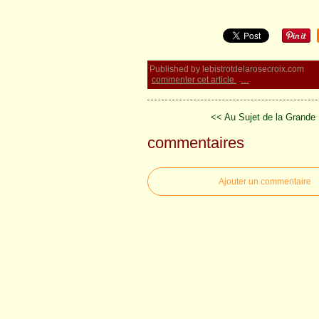
Published by lebistrotdelarosecroix.com
commenter cet article
…
<< Au Sujet de la Grande F
commentaires
Ajouter un commentaire