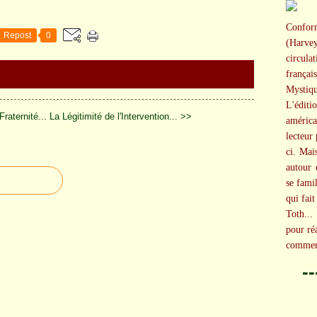
Confo
Repost
0
(Harve
circula
frança
Mystiqu
L'éditi
raternité...
La Légitimité de l'Intervention... >>
américa
lecteur 
ci. Mais
autour 
se famil
qui fai
Toth...
pour ré
commerc
-