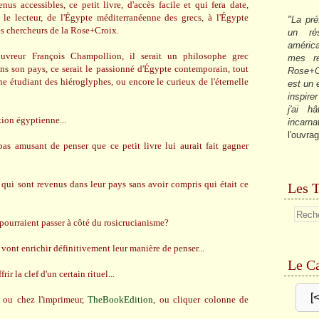
us accessibles, ce petit livre, d'accès facile et qui fera date,
 le lecteur, de l'Égypte méditerranéenne des grecs, à l'Égypte
"La pré
des chercheurs de la Rose+Croix.
un ré
américa
uvreur François Champollion, il serait un philosophe grec
mes re
ans son pays, ce serait le passionné d'Égypte contemporain, tout
Rose+C
e étudiant des hiéroglyphes, ou encore le curieux de l'éternelle
est un
inspire
j'ai h
ation égyptienne...
incarna
l'ouvrag
as amusant de penser que ce petit livre lui aurait fait gagner
 qui sont revenus dans leur pays sans avoir compris qui était ce
Les T
, pourraient passer à côté du rosicrucianisme?
e vont enrichir définitivement leur manière de penser...
Le Ca
rir la clef d'un certain rituel...
[
e ou chez l'imprimeur,
TheBookEdition
, ou cliquer colonne de