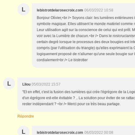
L
lebistrotdelarosecroix.com
06/03/2022 10:58
Bonjour Olivier,<br /> Soyons clair: les lumières extérieure
symbole magique. Elles utilisent le monde matériel comme 
Leur utilisation agit sur la conscience de celui qui est prêt. 
voir avec la Lumière de chacun.<br /> Dans le rosicruciani
certain degré lorsque le processus des deux bougies est inté
compris (par l'utilisation du triangle) qu'elles exprimaient la
logiquement proposé de n'allumer qu'une seule bougie sur l
cordialement<br /> Le bistrotier
L
Lilou
05/03/2022 15:57
"Et en effet, c'est la fusion des lumières qui crée l'égrégore de la Lo
d'un égrégore est-elle évitable ? .. La solution pour éviter de se ratt
rester indépendant ? <br /> Merci pour ce très beau partage.
Répondre
L
lebistrotdelarosecroix.com
06/03/2022 00:08