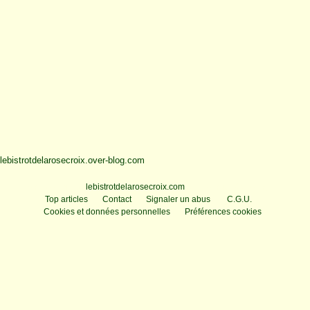
lebistrotdelarosecroix.over-blog.com
Voir le profil de
lebistrotdelarosecroix.com
sur le portail Overblog
Top articles
Contact
Signaler un abus
C.G.U.
Cookies et données personnelles
Préférences cookies