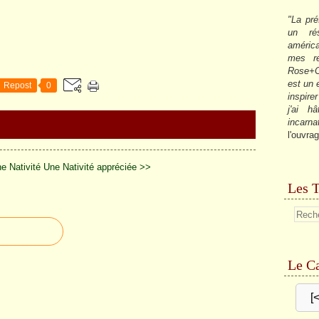
"La pré
un ré
américa
mes re
Rose+C
est un
Repost
0
inspire
j'ai h
incarna
l'ouvrag
e Nativité
Une Nativité appréciée >>
Les T
Le Ca
[