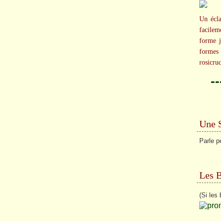
Un écla
facilem
forme j
formes
rosicru
-
Une 
Parle p
Les 
(Si les 