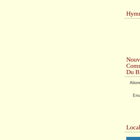
Hymn
Nouv
Comme
Du Bi
Abonn
Ema
Local