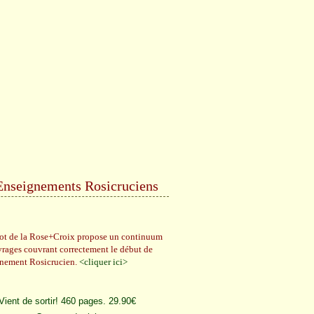
Enseignements Rosicruciens
rot de la Rose+Croix propose un continuum
vrages couvrant correctement le début de
gnement Rosicrucien.
<cliquer ici>
Vient de sortir! 460 pages. 29.90€