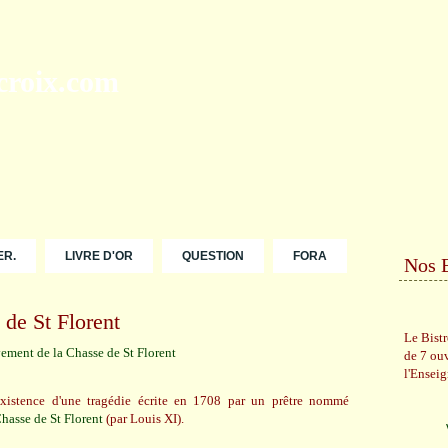
ER.
LIVRE D'OR
QUESTION
FORA
Nos 
de St Florent
Le Bist
de 7 ou
l'Ensei
xistence d'une tragédie écrite en 1708 par un prêtre nommé
hasse de St Florent
(par Louis XI).