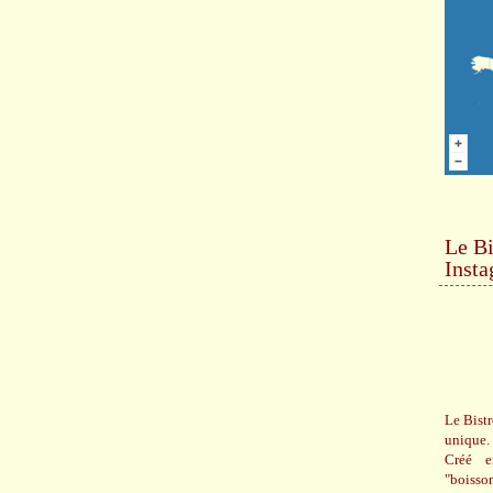
Le Bi
Inst
Le Bistr
unique.
Créé e
"boisso