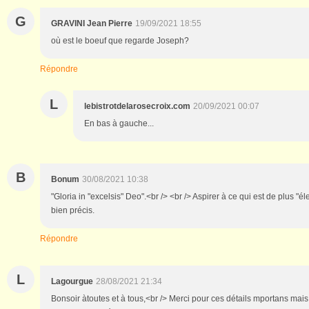
G
GRAVINI Jean Pierre
19/09/2021 18:55
où est le boeuf que regarde Joseph?
Répondre
L
lebistrotdelarosecroix.com
20/09/2021 00:07
En bas à gauche...
B
Bonum
30/08/2021 10:38
"Gloria in "excelsis" Deo".<br /> <br /> Aspirer à ce qui est de plus "
bien précis.
Répondre
L
Lagourgue
28/08/2021 21:34
Bonsoir àtoutes et à tous,<br /> Merci pour ces détails mportans mais