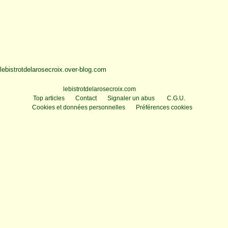
lebistrotdelarosecroix.over-blog.com
Voir le profil de
lebistrotdelarosecroix.com
sur le portail Overblog
Top articles
Contact
Signaler un abus
C.G.U.
Cookies et données personnelles
Préférences cookies