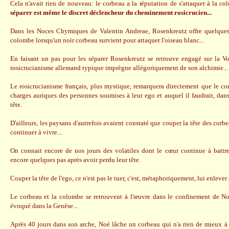
Cela n'avait rien de nouveau: le corbeau a la réputation de s'attaquer à la c
séparer est même le discret déclencheur du cheminement rosicrucien...
Dans les Noces Chymiques de Valentin Andreae, Rosenkreutz offre quelques
colombe lorsqu'un noir corbeau survient pour attaquer l'oiseau blanc...
En faisant un pas pour les séparer Rosenkreutz se retrouve engagé sur la V
rosicrucianisme allemand typique imprègne allégoriquement de son alchimie..
Le rosicrucianisme français, plus mystique, remarquera directement que le c
charges auriques des personnes soumises à leur ego et auquel il faudrait, dans
tête.
D'ailleurs, les paysans d'autrefois avaient constaté que couper la tête des cor
continuer à vivre...
On connait encore de nos jours des volatiles dont le cœur continue à battr
encore quelques pas après avoir perdu leur tête.
Couper la tête de l'ego, ce n'est pas le tuer, c'est, métaphoriquement, lui enlever 
Le corbeau et la colombe se retrouvent à l'œuvre dans le confinement de Noé
évoqué dans la Genèse...
Après 40 jours dans son arche, Noé lâche un corbeau qui n'a rien de mieux à 