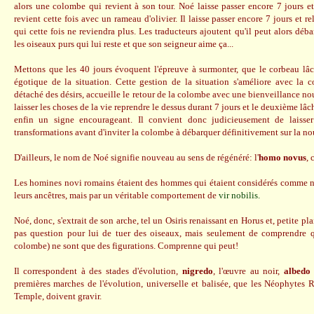
alors une colombe qui revient à son tour. Noé laisse passer encore 7 jours e
revient cette fois avec un rameau d'olivier. Il laisse passer encore 7 jours et
qui cette fois ne reviendra plus. Les traducteurs ajoutent qu'il peut alors déba
les oiseaux purs qui lui reste et que son seigneur aime ça...
Mettons que les 40 jours évoquent l'épreuve à surmonter, que le corbeau lâ
égotique de la situation. Cette gestion de la situation s'améliore avec la
détaché des désirs, accueille le retour de la colombe avec une bienveillance no
laisser les choses de la vie reprendre le dessus durant 7 jours et le deuxième lâ
enfin un signe encourageant. Il convient donc judicieusement de laisse
transformations avant d'inviter la colombe à débarquer définitivement sur la nou
D'ailleurs, le nom de Noé signifie nouveau au sens de régénéré: l'
homo novus
, 
Les homines novi romains étaient des hommes qui étaient considérés comme no
leurs ancêtres, mais par un véritable comportement de
vir nobilis.
Noé, donc, s'extrait de son arche, tel un Osiris renaissant en Horus et, petite plai
pas question pour lui de tuer des oiseaux, mais seulement de comprendre q
colombe) ne sont que des figurations. Comprenne qui peut!
Il correspondent à des stades d'évolution,
nigredo
, l'œuvre au noir,
albedo
premières marches de l'évolution, universelle et balisée, que les Néophytes R
Temple, doivent gravir.