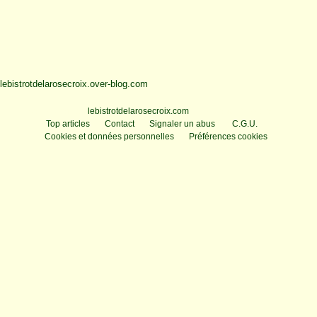
lebistrotdelarosecroix.over-blog.com
Voir le profil de
lebistrotdelarosecroix.com
sur le portail Overblog
Top articles
Contact
Signaler un abus
C.G.U.
Cookies et données personnelles
Préférences cookies