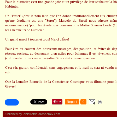
Pour le bistrotier, c'est une grande joie et un privilège de leur souhaiter la
Habitués.
Un "Frater" (c'est le nom latin que l'on donne traditionnellement aux étudia
qu'une étudiante est une "Soror"), Marcelo du Brésil nous adresse mêm
reconnaissance) "pour les révélations concernant le Maître Spencer Lewis (1
les Chercheurs de Lumière".
Un grand merci à toutes et tous! Merci d'Être!
Pour être au courant des nouveaux messages, dès parution, et éviter de dép
réseaux sociaux, au demeurant bien utiles pour échanger, il est vivement cons
(colonne de droite vers le bas) afin d'être avisé automatiquement.
C'est sûr, gratuit, confidentiel, sans engagement et le mail ne sera ni vend
soit!
Que la Lumière Éternelle de la Conscience Cosmique vous illumine pour l
Œuvre!
Repost
0
Published by lebistrotdelarosecroix.com