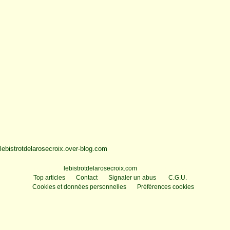
lebistrotdelarosecroix.over-blog.com
Voir le profil de
lebistrotdelarosecroix.com
sur le portail Overblog
Top articles
Contact
Signaler un abus
C.G.U.
Cookies et données personnelles
Préférences cookies