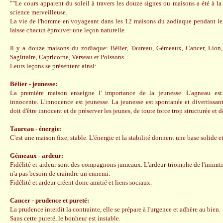
""Le cours apparent du soleil à travers les douze signes ou maisons a été à la
science merveilleuse.
La vie de l'homme en voyageant dans les 12 maisons du zodiaque pendant le co
laisse chacun éprouver une leçon naturelle.
Il y a douze maisons du zodiaque: Bélier, Taureau, Gémeaux, Cancer, Lion,
Sagittaire, Capricorne, Verseau et Poissons.
Leurs leçons se présentent ainsi:
Bélier - jeunesse:
La première maison enseigne l' importance de la jeunesse. L'agneau est
innocente. L'innocence est jeunesse. La jeunesse est spontanée et divertissant
doit d'être innocent et de préserver les jeunes, de toute force trop structurée et d
Taureau - énergie:
C'est une maison fixe, stable. L'énergie et la stabilité donnent une base solide e
Gémeaux - ardeur:
Fidélité et ardeur sont des compagnons jumeaux. L'ardeur triomphe de l'inimitié
n'a pas besoin de craindre un ennemi.
Fidélité et ardeur créent donc amitié et liens sociaux.
Cancer - prudence et pureté:
La prudence interdit la contrainte, elle se prépare à l'urgence et adhère au bien.
Sans cette pureté, le bonheur est instable.