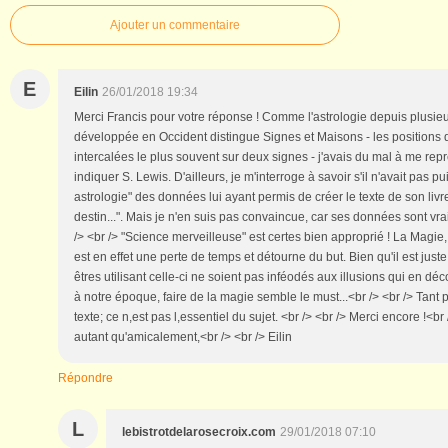
Ajouter un commentaire
E
Eilin
26/01/2018 19:34
Merci Francis pour votre réponse ! Comme l'astrologie depuis plusieu
développée en Occident distingue Signes et Maisons - les positions
intercalées le plus souvent sur deux signes - j'avais du mal à me rep
indiquer S. Lewis. D'ailleurs, je m'interroge à savoir s'il n'avait pas 
astrologie" des données lui ayant permis de créer le texte de son livre
destin...". Mais je n'en suis pas convaincue, car ses données sont vra
/> <br /> "Science merveilleuse" est certes bien approprié ! La Magie,
est en effet une perte de temps et détourne du but. Bien qu'il est just
êtres utilisant celle-ci ne soient pas inféodés aux illusions qui en déc
à notre époque, faire de la magie semble le must...<br /> <br /> Tant p
texte; ce n,est pas l,essentiel du sujet. <br /> <br /> Merci encore !<br
autant qu'amicalement,<br /> <br /> Eilin
Répondre
L
lebistrotdelarosecroix.com
29/01/2018 07:10