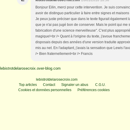
lebistrotdelarosecroix.com
26/01/2018 18:56
Bonjour Eilin, merci pour cette intervention. Je suis convainc
avoir de distinguo particulier à faire entre signes et maiso
Je peux juste préciser que dans le texte figurait également la
que je n'ai pas jugé bon de conserver. Mais le point qui me 
fabrication d'une science merveilleuse". C'est plus appropri
magique!<br /> Quant à l'origine du texte, j'avoue francheme
disposais depuis des années d'une version traduite approxim
mis au net. En l'adaptant, j'avais la sensation que Lewis l'ava
/> Bien fraternellement<br /> Francis
lebistrotdelarosecroix.over-blog.com
Voir le profil de
lebistrotdelarosecroix.com
sur le portail Overblog
Top articles
Contact
Signaler un abus
C.G.U.
Cookies et données personnelles
Préférences cookies