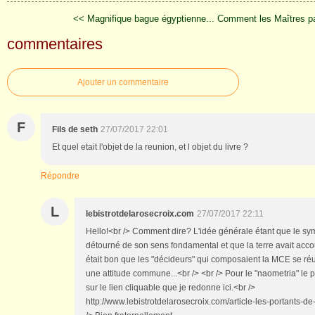
<< Magnifique bague égyptienne...
Comment les Maîtres pa
commentaires
Ajouter un commentaire
F
Fils de seth
27/07/2017 22:01
Et quel etait l'objet de la reunion, et l objet du livre ?
Répondre
L
lebistrotdelarosecroix.com
27/07/2017 22:11
Hello!<br /> Comment dire? L'idée générale étant que le symb
détourné de son sens fondamental et que la terre avait acco
était bon que les "décideurs" qui composaient la MCE se réu
une attitude commune...<br /> <br /> Pour le "naometria" le p
sur le lien cliquable que je redonne ici.<br />
http://www.lebistrotdelarosecroix.com/article-les-portants-