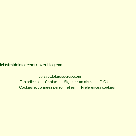
lebistrotdelarosecroix.over-blog.com
Voir le profil de
lebistrotdelarosecroix.com
sur le portail Overblog
Top articles
Contact
Signaler un abus
C.G.U.
Cookies et données personnelles
Préférences cookies