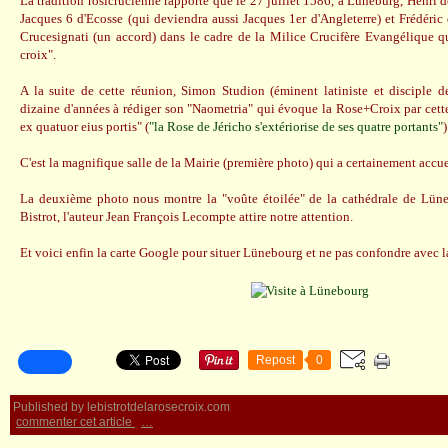
La tradition rosicrucienne rapporte que le 27 juillet 1586, à Lüneburg, Henri 
Jacques 6 d'Ecosse (qui deviendra aussi Jacques 1er d'Angleterre) et Frédéri
Crucesignati (un accord) dans le cadre de la Milice Crucifère Evangélique q
croix".
A la suite de cette réunion, Simon Studion (éminent latiniste et disciple
dizaine d'années à rédiger son "Naometria" qui évoque la Rose+Croix par cett
ex quatuor eius portis" (
"la Rose de Jéricho s'extériorise de ses quatre portants"
)
C'est la magnifique salle de la Mairie (première photo) qui a certainement accuei
La deuxième photo nous montre la "voûte étoilée" de la cathédrale de Lüne
Bistrot, l'auteur Jean François Lecompte attire notre attention.
Et voici enfin la carte Google pour situer Lünebourg et ne pas confondre avec la
Repost
0
Published by lebistrotdelarosecroix.com
commenter cet article
…