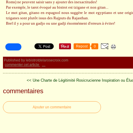
Roms) ne peuvent saisir sans y ajouter des inexactitudes!
Par exemple, le tarot évoqué au bistrot est tzigane et non gitan...
Le mot gitan, gitano en espagnol nous suggère le mot egyptiano et une origin
tziganes sont plutôt issus des Rajputs du Rajasthan.
Bref il y a pour un gadjo ou une gadji énormément d'erreurs à éviter!
Repost
0
Published by lebistrotdelarosecroix.com
commenter cet article
…
<< Une Charte de Légitimité Rosicrucienne
Inspiration ou Élu
commentaires
Ajouter un commentaire