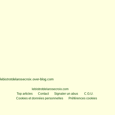
lebistrotdelarosecroix.over-blog.com
Voir le profil de
lebistrotdelarosecroix.com
sur le portail Overblog
Top articles
Contact
Signaler un abus
C.G.U.
Cookies et données personnelles
Préférences cookies