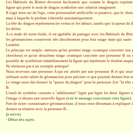
Les Habitués du Bistrot devinent facilement que comme le dragon exprime
figure qui porte le nom de dragon symbolise une création imaginaire.
Il s'agit bien sur de l'ego, cette personnalité artificielle et putative, que le ch
mais à laquelle le profane s'identifie automatiquement.
La tête du dragon représentera les vertus et les idéaux, tandis que la queue du 
les désirs.
A ce stade de notre étude, il est agréable de partager avec les Habitués du Bis
les géomanciens conservent très discrètement pour leur usage mais qui saute
Lumière.
Le principe est simple: mettons qu'un premier tirage cosmique concerne une 
chercheur) et qu'un deuxième tirage cosmique concerne une personne B ou u
possible de synthétiser immédiatement la figure qui représente le résultat auquel 
Ne résistons pas à un exemple pratique!
Nous recevons une personne A qui est attirée par une personne B et qui no
utilisant notre talent de géomancien pour préciser ce que pourrait donner leur r
Le tirage nous fait donner la "queue du dragon" pour la personne A et "la tête
B.
L'outil de synthèse consiste a "additionner" ligne par ligne les deux figure
l'image ci-dessus une nouvelle figure (
voir le message concernant cette figure
).
Fort de notre connaissance géomancienne, il nous reste désormais à expliquer à
donner sa relation avec la personne B...
(à suivre)
- Début des sujets .