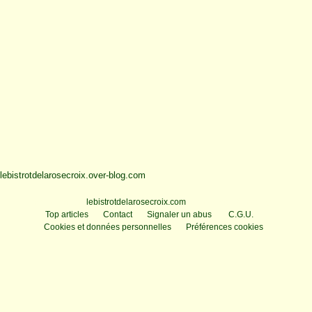
lebistrotdelarosecroix.over-blog.com
Voir le profil de
lebistrotdelarosecroix.com
sur le portail Overblog
Top articles
Contact
Signaler un abus
C.G.U.
Cookies et données personnelles
Préférences cookies