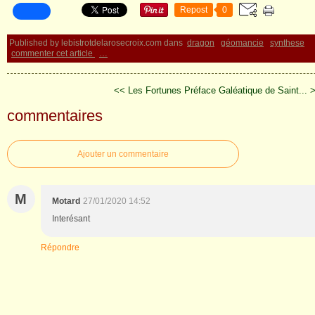
Repost
0
Published by lebistrotdelarosecroix.com
dans
dragon
géomancie
synthese
commenter cet article
…
<< Les Fortunes
Préface Galéatique de Saint... 
commentaires
Ajouter un commentaire
M
Motard
27/01/2020 14:52
Interésant
Répondre