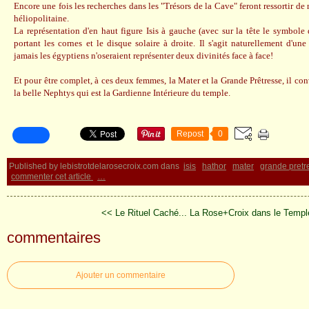
Encore une fois les recherches dans les "Trésors de la Cave" feront ressortir de
héliopolitaine.
La représentation d'en haut figure Isis à gauche (avec sur la tête le symbole 
portant les cornes et le disque solaire à droite. Il s'agit naturellement d'un
jamais les égyptiens n'oseraient représenter deux divinités face à face!
Et pour être complet, à ces deux femmes, la Mater et la Grande Prêtresse, il conv
la belle Nephtys qui est la Gardienne Intérieure du temple.
Repost
0
Published by lebistrotdelarosecroix.com
dans
isis
hathor
mater
grande pretr
commenter cet article
…
<< Le Rituel Caché...
La Rose+Croix dans le Templ
commentaires
Ajouter un commentaire