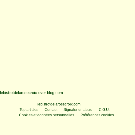
lebistrotdelarosecroix.over-blog.com
Voir le profil de
lebistrotdelarosecroix.com
sur le portail Overblog
Top articles
Contact
Signaler un abus
C.G.U.
Cookies et données personnelles
Préférences cookies