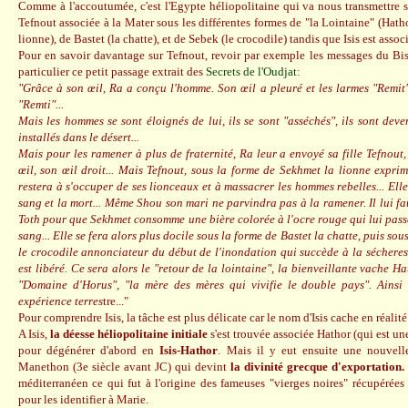
Comme à l'accoutumée, c'est l'Egypte héliopolitaine qui va nous transmettre s
Tefnout associée à la Mater sous les différentes formes de "la Lointaine" (Hath
lionne), de Bastet (la chatte), et de Sebek (le crocodile) tandis que Isis est assoc
Pour en savoir davantage sur Tefnout, revoir par exemple les messages du Bist
particulier ce petit passage extrait des
Secrets de l'Oudjat
:
"Grâce à son œil, Ra a conçu l'homme. Son œil a pleuré et les larmes "Remi
"Remti"...
Mais les hommes se sont éloignés de lui, ils se sont "asséchés", ils sont deve
installés dans le désert...
Mais pour les ramener à plus de fraternité, Ra leur a envoyé sa fille Tefnout, l
œil, son œil droit... Mais Tefnout, sous la forme de Sekhmet la lionne exprime
restera à s'occuper de ses lionceaux et à massacrer les hommes rebelles... Ell
sang et la mort... Même Shou son mari ne parvindra pas à la ramener. Il lui fa
Toth pour que Sekhmet consomme une bière colorée à l'ocre rouge qui lui passe
sang... Elle se fera alors plus docile sous la forme de Bastet la chatte, puis sou
le crocodile annonciateur du début de l'inondation qui succède à la sécheres
est libéré. Ce sera alors le "retour de la lointaine", la bienveillante vache Ha
"Domaine d'Horus", "la mère des mères qui vivifie le double pays". Ainsi
expérience terres
tre..."
Pour comprendre Isis, la tâche est plus délicate car le nom d'Isis cache en réalité
A Isis,
la déesse héliopolitaine initiale
s'est trouvée associée Hathor (qui est un
pour dégénérer d'abord en
Isis-Hathor
. Mais il y eut ensuite une nouvell
Manethon (3e siècle avant JC) qui devint
la divinité grecque d'exportation.
méditerranéen ce qui fut à l'origine des fameuses "vierges noires" récupérées 
pour les identifier à Marie.