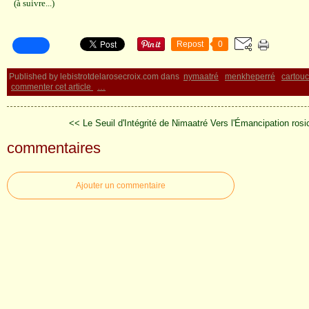
(à suivre...)
Repost
0
Published by lebistrotdelarosecroix.com
dans
nymaatré
menkheperré
cartou
commenter cet article
…
<< Le Seuil d'Intégrité de Nimaatré
Vers l'Émancipation ros
commentaires
Ajouter un commentaire