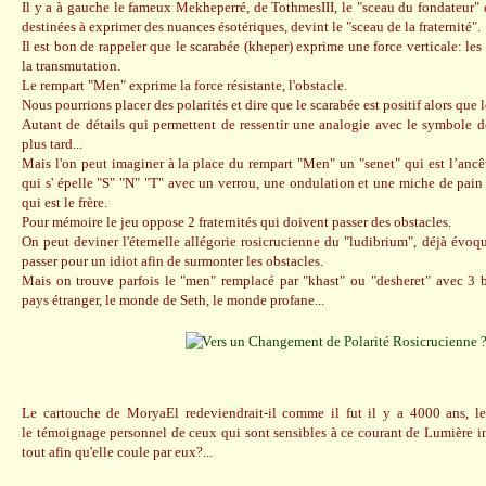
Il y a à gauche le fameux Mekheperré, de TothmesIII, le "sceau du fondateur" 
destinées à exprimer des nuances ésotériques, devint le "sceau de la fraternité".
Il est bon de rappeler que le scarabée (kheper) exprime une force verticale: les 
la transmutation.
Le rempart "Men" exprime la force résistante, l'obstacle.
Nous pourrions placer des polarités et dire que le scarabée est positif alors que l
Autant de détails qui permettent de ressentir une analogie avec le symbole d
plus tard...
Mais l'on peut imaginer à la place du rempart "Men" un "senet" qui est l’ancê
qui s' épelle "S" "N" "T" avec un verrou, une ondulation et une miche de pain 
qui est le frère.
Pour mémoire le jeu oppose 2 fraternités qui doivent passer des obstacles.
On peut deviner l'éternelle allégorie rosicrucienne du "ludibrium", déjà évoqu
passer pour un idiot afin de surmonter les obstacles.
Mais on trouve parfois le "men" remplacé par "khast" ou "desheret" avec 3 bu
pays étranger, le monde de Seth, le monde profane...
Le cartouche de MoryaEl redeviendrait-il comme il fut il y a 4000 ans, 
le témoignage personnel de ceux qui sont sensibles à ce courant de Lumière ind
tout afin qu'elle coule par eux?...