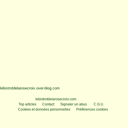
lebistrotdelarosecroix.over-blog.com
Voir le profil de
lebistrotdelarosecroix.com
sur le portail Overblog
Top articles
Contact
Signaler un abus
C.G.U.
Cookies et données personnelles
Préférences cookies