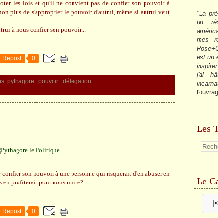
ter les lois et qu'il ne convient pas de confier son pouvoir à
 non plus de s'approprier le pouvoir d'autrui, même si autrui veut
"La pré
un ré
trui à nous confier son pouvoir...
américa
mes re
Rose+C
est un
Repost
0
inspire
j'ai h
ns
pythagore
pouvoir
délégation
incarna
l'ouvrag
Les T
 confier son pouvoir à une personne qui risquerait d'en abuser en
Le Ca
s en profiterait pour nous nuire?
[
Repost
0