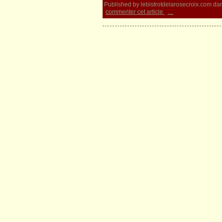
Published by lebistrotdelarosecroix.com
da
commenter cet article
…