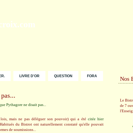
ER.
LIVRE D'OR
QUESTION
FORA
Nos 
pas...
Le Bist
de 7 ou
l'Ensei
 lois, mais ne pas déléguer son pouvoir) qui a été
citée hier
Habitués du Bistrot ont naturellement constaté qu'elle pouvait
formes de soumissions...