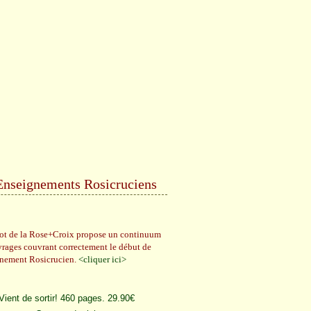
Enseignements Rosicruciens
rot de la Rose+Croix propose un continuum
vrages couvrant correctement le début de
gnement Rosicrucien.
<cliquer ici>
Vient de sortir! 460 pages. 29.90€