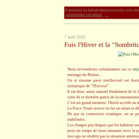
Published by lebistrotdelarosecroix.com
da
commenter cet article
…
7 août 2015
Fuis l'Hiver et la "Sombrit
Nous reviendrons certainement sur ce
tré
message du Bistrot...
Un si énorme pavé intellectuel est forc
initiatique de "l'Envoyé".
Il est donc assez naturel finalement de le 
cette 4e et dernière partie de la transmissio
C'est un grand moment: l'Initié accède au 
La Force Vitale trouve en lui un relais et 
De par sa connexion cosmique, en sa prése
stabilisées.
Les charges psychiques qui les habitent son
pour un temps de leurs miasmes avec la po
leur ego ne rétablit pas la situation antérie