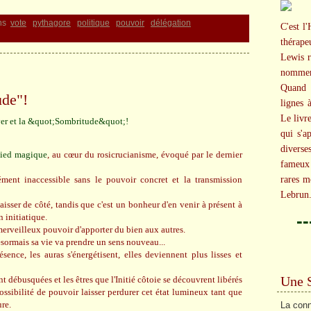
ns
vote
pythagore
politique
pouvoir
délégation
C'est l'
thérap
Lewis r
nommer
Quand c
ude"!
lignes 
Le livr
qui s'a
diverse
pied magique
, au cœur du rosicrucianisme, évoqué par le dernier
fameux 
ément inaccessible sans le pouvoir concret et la transmission
rares m
Lebrun
laisser de côté, tandis que c'est un bonheur d'en venir à présent à
-
n initiatique.
merveilleux pouvoir d'apporter du bien aux autres.
désormais sa vie va prendre un sens nouveau...
nce, les auras s'énergétisent, elles deviennent plus lisses et
Une 
t débusquées et les êtres que l'Initié côtoie se découvrent libérés
ssibilité de pouvoir laisser perdurer cet état lumineux tant que
ure.
La conn