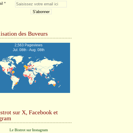
il
isation des Buveurs
2,563 Pageviews
Jul. 08th - Aug. 08th
strot sur X, Facebook et
agram
Le Bistrot sur Instagram