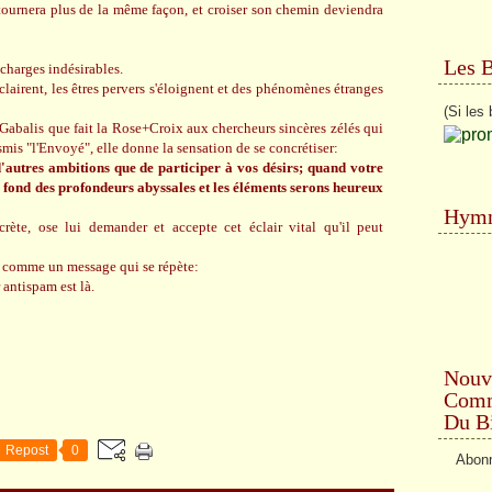
 tournera plus de la même façon, et croiser son chemin deviendra
Les 
 charges indésirables.
éclairent, les êtres pervers s'éloignent et des phénomènes étranges
(Si les 
Gabalis que fait la Rose+Croix aux chercheurs sincères zélés qui
mis "l'Envoyé", elle donne la sensation de se concrétiser:
d'autres ambitions que de participer à vos désirs; quand votre
 fond des profondeurs abyssales et les éléments serons heureux
Hymn
crète, ose lui demander et accepte cet éclair vital qu'il peut
is comme un message qui se répète:
 antispam est là.
Nouv
Comme
Du Bi
Repost
0
Abonn