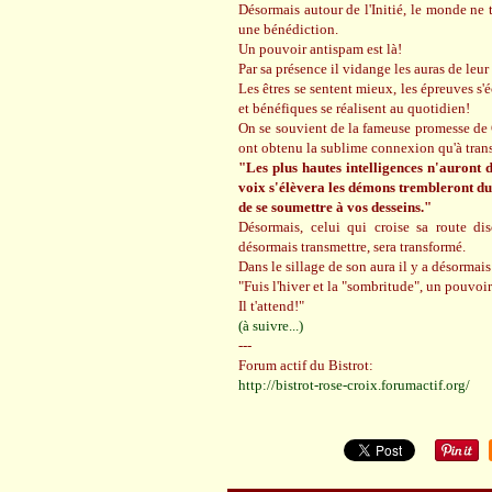
Désormais autour de l'Initié, le monde ne
une bénédiction.
Un pouvoir antispam est là!
Par sa présence il vidange les auras de leur
Les êtres se sentent mieux, les épreuves s'
et bénéfiques se réalisent au quotidien!
On se souvient de la fameuse promesse de 
ont obtenu la sublime connexion qu'à trans
"Les plus hautes intelligences n'auront 
voix s'élèvera les démons trembleront du
de se soumettre à vos desseins."
Désormais, celui qui croise sa route dis
désormais transmettre, sera transformé.
Dans le sillage de son aura il y a désorma
"Fuis l'hiver et la "sombritude", un pouvoir
Il t'attend!"
(à suivre...)
---
Forum actif du Bistrot:
http://bistrot-rose-croix.forumactif.org/