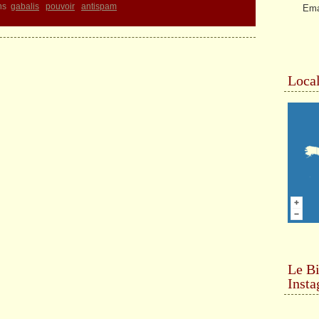
ns
gabalis
pouvoir
antispam
Ema
Local
Le Bi
Inst