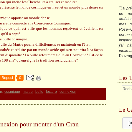
n qui incite les Chercheurs à creuser et méditer...
l représente le monde cosmique en haut et un monde plus dense en
"La pré
un ré
osmique apporte au monde dense...
américa
enu à être connecté à la Conscience Cosmique.
mes re
que ce qu'il est utile que les hommes reçoivent et éveillent en
Rose+C
 qu'il a capté.
est un
e bulle cosmique...
inspire
ulle du Maître pourra difficilement se maintenir en l'état.
j'ai h
sorbée et réduite par un monde avide qui s'en nourrira à sa façon
incarna
ent disparaître? La bulle retournera t-elle au Cosmique? Est-ce le
l'ouvrag
 108 ans" qu'enseigne la tradition rosicrucienne?
Les T
Repost
0
ns
cosmique
maitre
bulle
lecture
connexion
Le Ca
nnexion pour monter d'un Cran
[