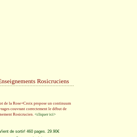
Enseignements Rosicruciens
rot de la Rose+Croix propose un continuum
vrages couvrant correctement le début de
gnement Rosicrucien.
<cliquer ici>
Vient de sortir! 460 pages. 29.90€