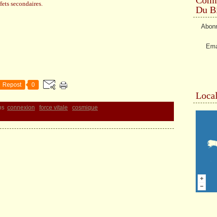
fets secondaires.
Du Bi
Abonn
Ema
Repost
0
Local
ns
connexion
force vitale
cosmique