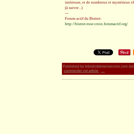
intérieure, et de nombreux et mystérieux ef
(à suivre...)
---
Forum actif du Bistrot:
http://bistrot-rose-croix.forumactif.org/
Published by lebistrotdelarosecroix.com
da
commenter cet article
…