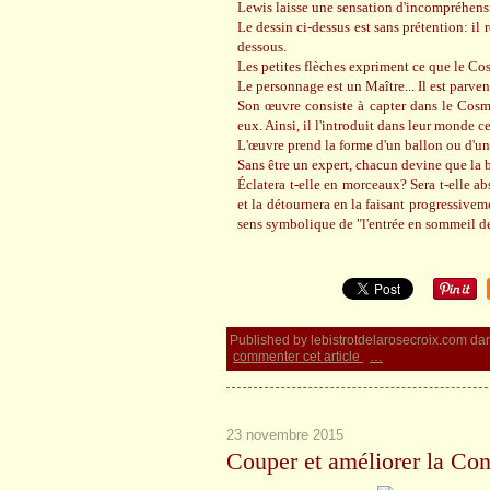
Lewis laisse une sensation d'incompréhensio
Le dessin ci-dessus est sans prétention: i
dessous.
Les petites flèches expriment ce que le C
Le personnage est un Maître... Il est parv
Son œuvre consiste à capter dans le Cosmi
eux. Ainsi, il l'introduit dans leur monde ce
L'œuvre prend la forme d'un ballon ou d'un
Sans être un expert, chacun devine que la b
Éclatera t-elle en morceaux? Sera t-elle ab
et la détournera en la faisant progressivem
sens symbolique de "l'entrée en sommeil de
Published by lebistrotdelarosecroix.com
da
commenter cet article
…
23 novembre 2015
Couper et améliorer la Co