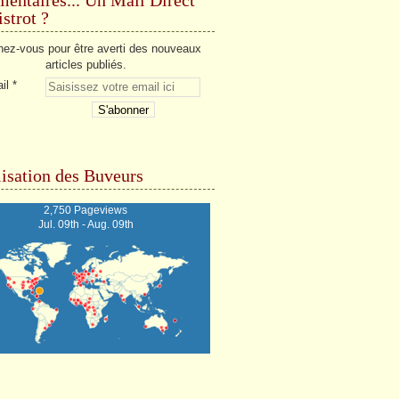
strot ?
ez-vous pour être averti des nouveaux
articles publiés.
il
isation des Buveurs
2,750 Pageviews
Jul. 09th - Aug. 09th