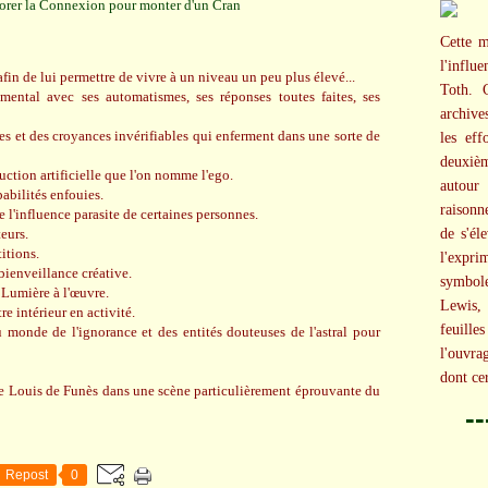
Cette m
l'influ
fin de lui permettre de vivre à un niveau un peu plus élevé...
Toth. C
 mental avec ses automatismes, ses réponses toutes faites, ses
archive
es et des croyances invérifiables qui enferment dans une sorte de
les eff
deuxièm
uction artificielle que l'on nomme l'ego.
autour
pabilités enfouies.
raisonn
 l'influence parasite de certaines personnes.
eurs.
de s'él
itions.
l'expr
 bienveillance créative.
symbol
a Lumière à l'œuvre.
Lewis, 
re intérieur en activité.
feuille
u monde de l'ignorance et des entités douteuses de l'astral pour
l'ouvra
dont cer
e Louis de Funès dans une scène particulièrement éprouvante du
-
Repost
0