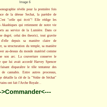
onographie révèle pour la première fois
ence de la déesse Sechat, la parèdre de
'est "celle qui écrit"! Elle rédige les
s Akashiques qui retiennent de notre vie
orts au service de la Lumière. Dans ce
e degré, celui des theorici, tout gravite
 d'elle depuis sa manière claire de
er, sa structuration du temple, sa manière
ever au-dessus du monde matériel comme
ime son arc. La couverture conserve le
e que lui avait accordé Harvey Spencer
faisant disparaître le tôle tentateur des
s de cannabis. Entre autres processus,
ge détaille la clé de la "Voûte de Séchat"
tains ont fait l'Arche Royale...
-->Commander<---