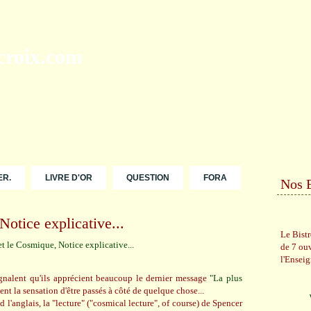
ER.
LIVRE D'OR
QUESTION
FORA
Nos 
Notice explicative...
Le Bist
de 7 ou
l'Ensei
nalent qu'ils apprécient beaucoup le dernier message
"La plus
ent la sensation d'être passés à côté de quelque chose...
 l'anglais, la "lecture" ("cosmical lecture", of course) de Spencer