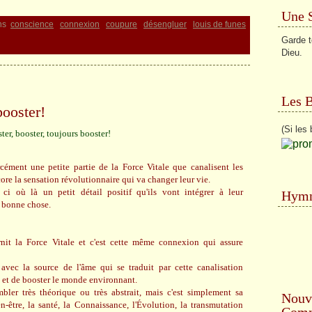
Une 
ns
conscience
connexion
coupure
désengluer
louis de funes
Garde t
Dieu.
Les 
booster!
(Si les 
cément une petite partie de la Force Vitale que canalisent les
ore la sensation révolutionnaire qui va changer leur vie.
ci où là un petit détail positif qu'ils vont intégrer à leur
Hymn
e bonne chose.
it la Force Vitale et c'est cette même connexion qui assure
avec la source de l'âme qui se traduit par cette canalisation
 et de booster le monde environnant.
bler très théorique ou très abstrait, mais c'est simplement sa
Nouv
-être, la santé, la Connaissance, l'Évolution, la transmutation
Comme