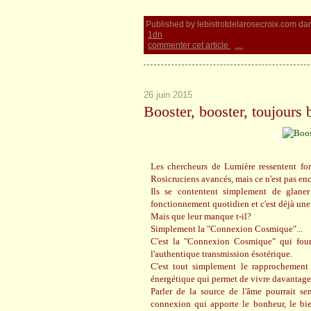
Published by lebistrotdelarosecroix.com
da
1dn
commenter cet article
…
26 juin 2015
Booster, booster, toujours 
Les chercheurs de Lumière ressentent for
Rosicruciens avancés, mais ce n'est pas enc
Ils se contentent simplement de glaner 
fonctionnement quotidien et c'est déjà un
Mais que leur manque t-il?
Simplement la "Connexion Cosmique"...
C'est la "Connexion Cosmique" qui fourn
l'authentique transmission ésotérique.
C'est tout simplement le rapprochement 
énergétique qui permet de vivre davantage
Parler de la source de l'âme pourrait sem
connexion qui apporte le bonheur, le bien