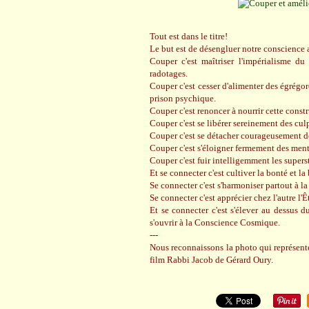
Tout est dans le titre!
Le but est de désengluer notre conscience a
Couper c'est maîtriser l'impérialisme du
radotages.
Couper c'est cesser d'alimenter des égrégor
prison psychique.
Couper c'est renoncer à nourrir cette constr
Couper c'est se libérer sereinement des cul
Couper c'est se détacher courageusement de
Couper c'est s'éloigner fermement des ment
Couper c'est fuir intelligemment les superst
Et se connecter c'est cultiver la bonté et la
Se connecter c'est s'harmoniser partout à l
Se connecter c'est apprécier chez l'autre l'Êt
Et se connecter c'est s'élever au dessus d
s'ouvrir à la Conscience Cosmique.
---
Nous reconnaissons la photo qui représent
film Rabbi Jacob de Gérard Oury.