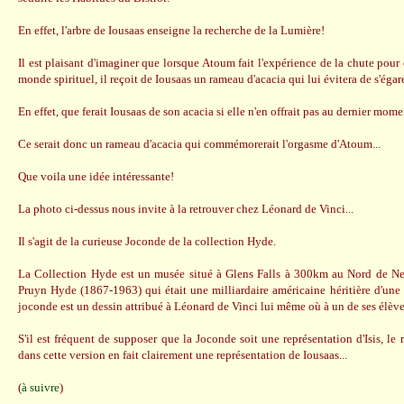
En effet, l'arbre de Iousaas enseigne la recherche de la Lumière!
Il est plaisant d'imaginer que lorsque Atoum fait l'expérience de la chute pour 
monde spirituel, il reçoit de Iousaas un rameau d'acacia qui lui évitera de s'égare
En effet, que ferait Iousaas de son acacia si elle n'en offrait pas au dernier m
Ce serait donc un rameau d'acacia qui commémorerait l'orgasme d'Atoum...
Que voila une idée intéressante!
La photo ci-dessus nous invite à la retrouver chez Léonard de Vinci...
Il s'agit de la curieuse Joconde de la collection Hyde.
La Collection Hyde est un musée situé à Glens Falls à 300km au Nord de Ne
Pruyn Hyde (1867-1963) qui était une milliardaire américaine héritière d'une f
joconde est un dessin attribué à Léonard de Vinci lui même où à un de ses élève
S'il est fréquent de supposer que la Joconde soit une représentation d'Isis, le
dans cette version en fait clairement une représentation de Iousaas...
(
à suivre
)