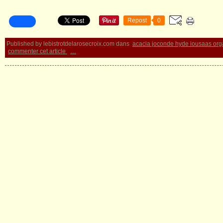
Repost
0
Published by lebistrotdelarosecroix.com
dans
acacia joconde hyde iousaas or
commenter cet article
…