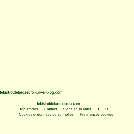
lebistrotdelarosecroix.over-blog.com
Voir le profil de
lebistrotdelarosecroix.com
sur le portail Overblog
Top articles
Contact
Signaler un abus
C.G.U.
Cookies et données personnelles
Préférences cookies