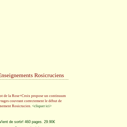
Enseignements Rosicruciens
rot de la Rose+Croix propose un continuum
vrages couvrant correctement le début de
gnement Rosicrucien.
<cliquer ici>
Vient de sortir! 460 pages. 29.90€