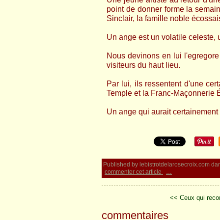
point de donner forme la semai
Sinclair, la famille noble écossai
Un ange est un volatile celeste, 
Nous devinons en lui l'egregore
visiteurs du haut lieu.
Par lui, ils ressentent d'une cer
Temple et la Franc-Maçonnerie É
Un ange qui aurait certainement
Published by lebistrotdelarosecroix.com
da
commenter cet article
…
<< Ceux qui reco
commentaires