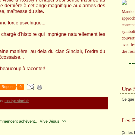
ne dernière à cet ange magnifique aux armes des
se, maîtresse du site.
Mando 
approc
une force psychique...
concep
symbol
 chargé d'histoire qui imprègne naturellement les
couvert
avec le
taine manière, au dela du clan Sinclair, l'ordre du
des rosi
cossaise...
-
 beaucoup à raconter!
Repost
0
Une 
Ce que 
ns
rosslyn sinclair
Les 
mmencent achèvent...
Vive Jésus! >>
(Si les 