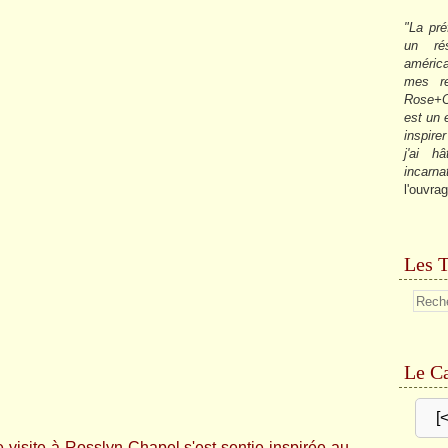
"La pré
un ré
américa
mes re
Rose+C
est un
inspire
j'ai h
incarna
l'ouvrag
Les T
Le Ca
[
e visite à Rosslyn Chapel s'est sentie inspirée au