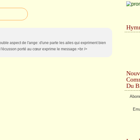
Hymn
uble aspect de l'ange: d'une parte les ailes qui expriment bien
e l'écusson porté au cœur exprime le message.<br />
Nouv
Comme
Du Bi
Abonn
Ema