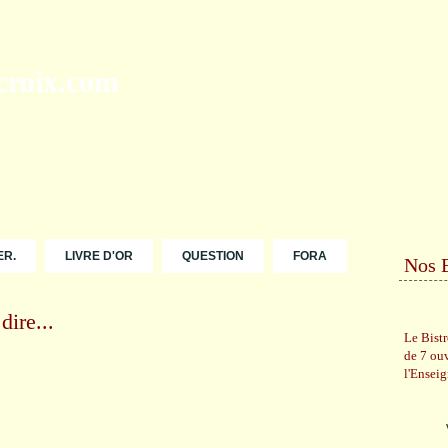
ER.
LIVRE D'OR
QUESTION
FORA
Nos 
ire...
Le Bist
de 7 ou
l'Ensei