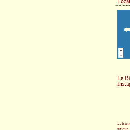
Local
Le Bi
Inst
Le Bistr
unique.