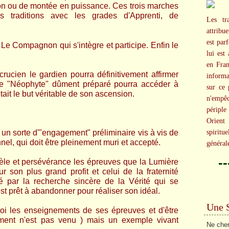
on ou de montée en puissance. Ces trois marches
s traditions avec les grades d'Apprenti, de
Les tr
attribu
est par
. Le Compagnon qui s'intègre et participe. Enfin le
lui est
en Fran
crucien le gardien pourra définitivement affirmer
informa
 le "Néophyte" dûment préparé pourra accéder à
sur ce 
tait le but véritable de son ascension.
n'empêc
péripl
Orient 
 un sorte d'"engagement" préliminaire vis à vis de
spiritu
nel, qui doit être pleinement muri et accepté.
général
-
èle et persévérance les épreuves que la Lumière
r son plus grand profit et celui de la fraternité
 par la recherche sincère de la Vérité qui se
t prêt à abandonner pour réaliser son idéal.
Une 
soi les enseignements de ses épreuves et d'être
ment n'est pas venu
) mais un exemple vivant
Ne cher