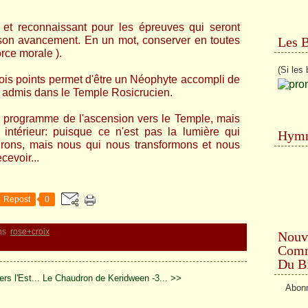
 et reconnaissant pour les épreuves qui seront
Les 
son avancement. En un mot, conserver en toutes
force morale
).
(Si les 
is points permet d'être un Néophyte accompli de
e admis dans le Temple Rosicrucien.
e programme de l'ascension vers le Temple, mais
intérieur: puisque ce n'est pas la lumière qui
Hymn
rons, mais nous qui nous transformons et nous
cevoir...
Repost
0
ns
rose+croix
Nouv
Comme
Du Bi
rs l'Est...
Le Chaudron de Keridween -3... >>
Abonn