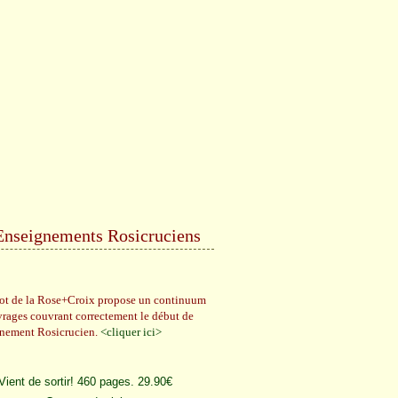
Enseignements Rosicruciens
rot de la Rose+Croix propose un continuum
vrages couvrant correctement le début de
gnement Rosicrucien.
<cliquer ici>
Vient de sortir! 460 pages. 29.90€