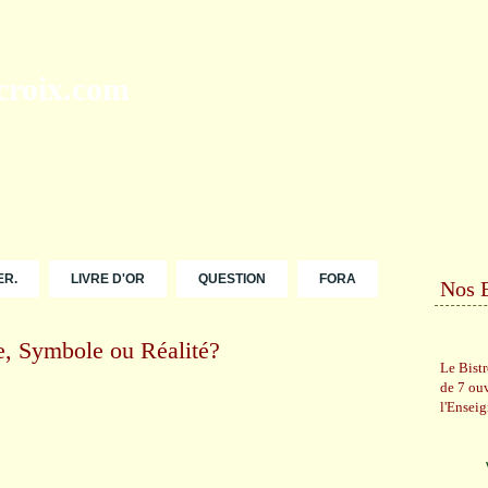
ER.
LIVRE D'OR
QUESTION
FORA
Nos 
e, Symbole ou Réalité?
Le Bist
de 7 ou
l'Ensei