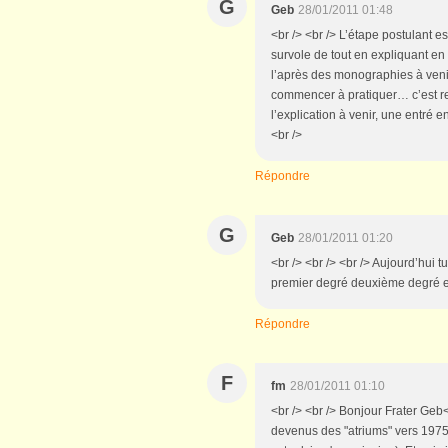
G
Geb
28/01/2011 01:48
<br /> <br /> L’étape postulant e
survole de tout en expliquant en i
l’après des monographies à veni
commencer à pratiquer… c’est r
l’explication à venir, une entré 
<br />
Répondre
G
Geb
28/01/2011 01:20
<br /> <br /> <br /> Aujourd’hui 
premier degré deuxième degré etc.
Répondre
F
fm
28/01/2011 01:10
<br /> <br /> Bonjour Frater Geb
devenus des "atriums" vers 1975