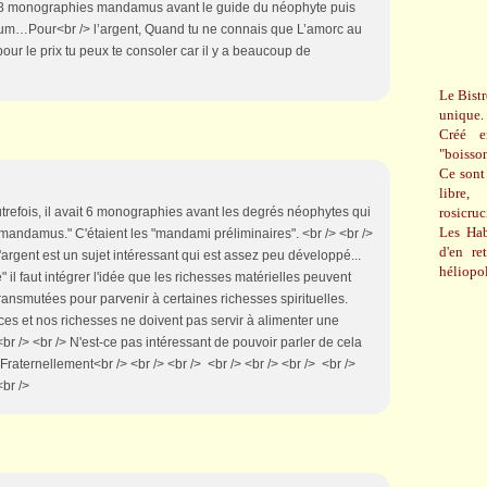
nt 8 monographies mandamus avant le guide du néophyte puis
’Atrium…Pour<br /> l’argent, Quand tu ne connais que L’amorc au
pour le prix tu peux te consoler car il y a beaucoup de
Le Bistr
unique.
Créé e
"boisso
Ce sont 
libre,
rosicru
utrefois, il avait 6 monographies avant les degrés néophytes qui
Les Hab
"mandamus." C'étaient les "mandami préliminaires". <br /> <br />
d'en re
'argent est un sujet intéressant qui est assez peu développé...
héliopol
 il faut intégrer l'idée que les richesses matérielles peuvent
transmutées pour parvenir à certaines richesses spirituelles.
ces et nos richesses ne doivent pas servir à alimenter une
<br /> <br /> N'est-ce pas intéressant de pouvoir parler de cela
Fraternellement<br /> <br /> <br /> <br /> <br /> <br /> <br />
<br />