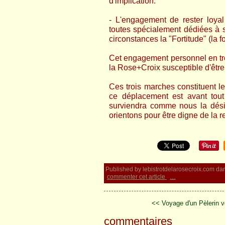
d'implication.
- L'engagement de rester loyal
toutes spécialement dédiées à 
circonstances la "Fortitude" (la 
Cet engagement personnel en tro
la Rose+Croix susceptible d'êtr
Ces trois marches constituent l
ce déplacement est avant tout 
surviendra comme nous la dési
orientons pour être digne de la re
Published by lebistrotdelarosecroix.com
da
commenter cet article
…
<< Voyage d'un Pèlerin ve
commentaires