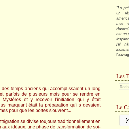
"La pré
un ré
américa
mes re
Rose+C
est un
inspire
j'ai h
incarna
l'ouvrag
Les T
s des temps anciens qui accomplissaient un long
et parfois de plusieurs mois pour se rendre en
ystères et y recevoir l'initiation qui y était
us marquant était la préparation qu'ils devaient
Le Ca
es pour que les portes s'ouvrent...
[
tégration se divise toujours traditionnellement en
on aux idéaux, une phase de transformation de soi-