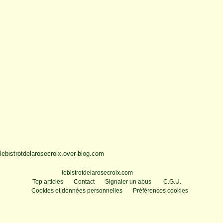
lebistrotdelarosecroix.over-blog.com
Voir le profil de
lebistrotdelarosecroix.com
sur le portail Overblog
Top articles
Contact
Signaler un abus
C.G.U.
Cookies et données personnelles
Préférences cookies