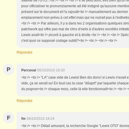
satelite de l'OTO...<br /> <br /> <br /> Il se peut donc très bien qu'un
pour officialiser le pronumziamento ait été indigné qu'aucune mentio
présent sur le document et l'a rajouté<br /> manuellement au derni
emplacement non-prévu à cet effet mais qui ne nuirait pas à l'esthet
<br /> <br /> Par ailleurs, il y a dans les 2 organisations quelques s
patchwork qui offre pas mal de clins d'oeils à d'autres sociétés initia
Lewis avait<br /> picoré à gauche et à droite.<br /> <br /> <br /> Spé
c'est quoi ce supposé codage subtil?<br /> <br /> <br /> <br />
Répondre
P
Perceval
06/10/2010 18:30
<br /> <br /> "LA" case vide de Lewis! Ben dis donc! si Lewis n'avait
vide, ça se serait su! En tout cas la case "déaprt" par laquelle chaque 
du pognon<br /> chaque mois, celle là elle fonctionnait!<br /> <br /> <
Répondre
F
fm
06/10/2010 18:24
<br /> <br /> Détail amusant, la recherche Google "Lewis OTO" donn