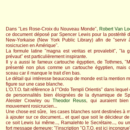
Dans "Les Rose-Croix du Nouveau Monde",
Robert Van Lo
ce document déposé par Spencer Lewis pour la postérité d
New-Yorkaise (
New York Public Library) afin de
"servir 
rosicrucien en Amérique".
La formule latine "magna est veritas et provalebit", "la g
prévaut" est particulièrement inspirante.
Il y a aussi le fameux cartouche égyptien, de Tothmes, 
présenté non plus comme un cartouche égyptien, mais
sceau car il manque le trait d'en bas.
Le détail qui intéresse beaucoup de monde est la mention ma
figure sur une case blanche.
L'O.T.O. fait référence à l'"Ordo Templi Orientis" dans leque
de personnalités bien éloignées de la dynamique de 
Aleister Crowley ou
Theodor Reuss
, qui auraient bie
mouvement rosicrucien...
Une chose est sûre, les cases blanches sont destinées à 
à ajouter sur ce document... et quel que soit le décideur de 
ce soit Lewis lui même..., Ramalehto le Secrétaire..., ou u
fort message demeure: "l'inscription "O.T.O. est ici incongrue