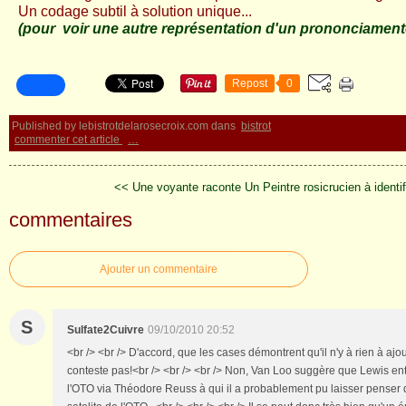
Un codage subtil à solution unique...
(pour voir une autre représentation d'un prononciament
Repost
0
Published by lebistrotdelarosecroix.com
dans
bistrot
commenter cet article
…
<< Une voyante raconte
Un Peintre rosicrucien à identif
commentaires
Ajouter un commentaire
S
Sulfate2Cuivre
09/10/2010 20:52
<br /> <br /> D'accord, que les cases démontrent qu'il n'y à rien à aj
conteste pas!<br /> <br /> <br /> Non, Van Loo suggère que Lewis ent
l'OTO via Théodore Reuss à qui il a probablement pu laisser penser