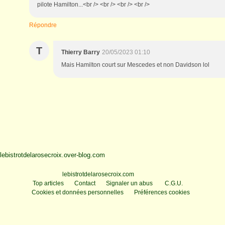
pilote Hamilton...<br /> <br /> <br /> <br />
Répondre
T
Thierry Barry
20/05/2023 01:10
Mais Hamilton court sur Mescedes et non Davidson lol
lebistrotdelarosecroix.over-blog.com
Voir le profil de
lebistrotdelarosecroix.com
sur le portail Overblog
Top articles
Contact
Signaler un abus
C.G.U.
Cookies et données personnelles
Préférences cookies