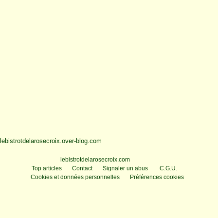
lebistrotdelarosecroix.over-blog.com
Voir le profil de
lebistrotdelarosecroix.com
sur le portail Overblog
Top articles
Contact
Signaler un abus
C.G.U.
Cookies et données personnelles
Préférences cookies