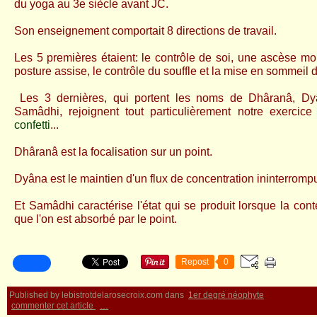
du yoga au 3e siècle avant JC.
Son enseignement comportait 8 directions de travail.
Les 5 premières étaient:
le contrôle de soi, une ascèse mor
posture assise, le contrôle du souffle et la mise en sommeil 
Les 3 dernières, qui portent les noms de
Dhâranâ, Dy
Samâdhi, rejoignent tout
particulièrement notre exercice
confetti
...
Dhâranâ est la focalisation sur un point.
Dyâna est le maintien d'un flux de concentration ininterromp
Et Samâdh
i caractérise l'état qui se produit lorsque la con
que l'on est absorbé par le point.
Repost
0
Published by lebistrotdelarosecroix.com
dans
1er degré néophyte
commenter cet article
…