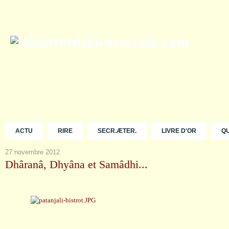
ACTU
RIRE
SECR.ÆTER.
LIVRE D'OR
Q
27 novembre 2012
Dhâranâ, Dhyâna et Samâdhi...