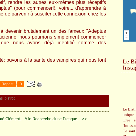
ptif, rendre les autres eux-mêmes plus réceptifs
ptus" (pour commencer!), voire... d'apprendre à
 de parvenir à susciter cette connexion chez les
t à devenir brutalement un des fameux "Adeptus
crucienne, nous pourrions simplement commencer
 que nous avons déjà identifié comme des
té: buvons à la santé des vampires qui nous font
Le Bi
Inst
Repost
0
ns
bistrot
Le Bistr
unique.
é Clément...
A la Recherche d'une Fresque... >>
Créé e
"boisso
Ce sont 