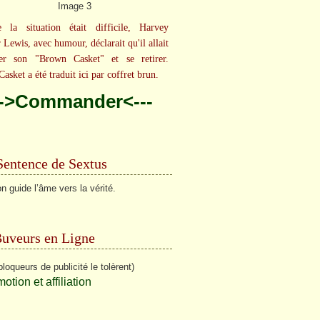
e la situation était difficile, Harvey
 Lewis, avec humour, déclarait qu'il allait
rer son "Brown Casket" et se retirer.
asket a été traduit ici par coffret brun.
-->Commander<---
Sentence de Sextus
on guide l’âme vers la vérité.
Buveurs en Ligne
bloqueurs de publicité le tolèrent)