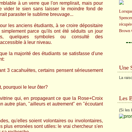
mblable à un verre que l'on remplirait, mais pour
de vider le sien sans laisser le moindre fond de
Lorsqu
ait parasiter le sublime breuvage...
Spencer
récupé
our les anciens étudiants, à se croire dépositaire
 simplement parce qu'ils ont été séduits un jour
Brown C
ons, quelques symboles ou consulté des
-
ccessible à leur niveau.
que la majorité des étudiants se satisfasse d'une
nt:
Une 
tant 3 cacahuètes, certains pensent sérieusement
La rais
t, pourquoi le leur ôter?
Les 
et vitrine qui, en propageant ce que la Rose+Croix
un autre plan, "ailleurs et autrement" en "écoutant
(Si les 
es, qu'elles soient volontaires ou involontaires,
 plus erronées sont utiles: le vrai chercheur s'en
 sa recherche...