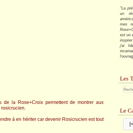
"La pré
un ré
américa
mes re
Rose+C
est un
inspire
j'ai h
incarna
l'ouvrag
Les T
s de la Rose+Croix permettent de montrer aux
 rosicrucien.
Le Ca
ndre à en hériter car devenir Rosicrucien
est tout
[