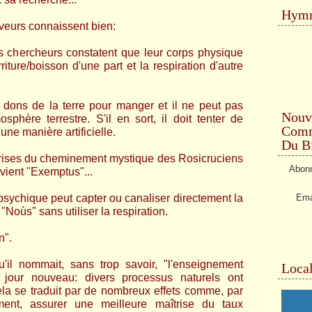
Hymn
veurs connaissent bien:
es chercheurs constatent que leur corps physique
iture/boisson d'une part et la respiration d'autre
 dons de la terre pour manger et il ne peut pas
Nouv
phère terrestre. S'il en sort, il doit tenter de
Comme
une manière artificielle.
Du Bi
rises du cheminement mystique des Rosicruciens
Abonn
vient "Exemptus"...
Ema
psychique peut capter ou canaliser directement la
"Noùs" sans utiliser la respiration.
n".
'il nommait, sans trop savoir, "l'enseignement
Local
n jour nouveau: divers processus naturels ont
ela se traduit par de nombreux effets comme, par
ment, assurer une meilleure maîtrise du taux