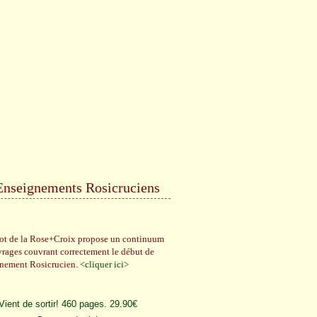
Enseignements Rosicruciens
rot de la Rose+Croix propose un continuum
vrages couvrant correctement le début de
gnement Rosicrucien.
<cliquer ici>
Vient de sortir! 460 pages. 29.90€