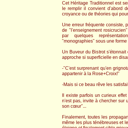
Cet Héritage Traditionnel est se
le remplir il convient d'abord 
croyance ou de théories qui pourr
Une erreur fréquente consiste, p
de "l'enseignement rosicrucien"
par quelques représentati
"monographies" sous une forme a
Un Buveur du Bistrot s'étonnait 
approche si superficielle en disa
-"C'est surprenant qu'en grigno
appartenir à la Rose+Croix!"
-Mais si ce beau rêve les satisfai
Il existe parfois un curieux eff
n'est pas, invite à chercher sur 
son cœur"...
Finalement, toutes les propagand
même les plus ténébreuses et les
éloigne et finalement cible mieux