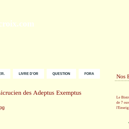
ER.
LIVRE D'OR
QUESTION
FORA
Nos 
osicrucien des Adeptus Exemptus
Le Bist
de 7 ou
l'Ensei