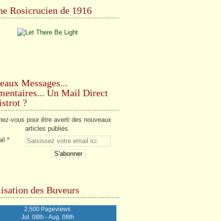
e Rosicrucien de 1916
eaux Messages...
ntaires... Un Mail Direct
strot ?
ez-vous pour être averti des nouveaux
articles publiés.
il
isation des Buveurs
2,500 Pageviews
Jul. 08th - Aug. 08th