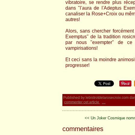
vibratoire, se rendre plus réce
dans "l'aura de l'Adeptus Exem
canaliser la Rose+Croix ou même
autres!
Alors, sans chercher forcémen
Exemptus" de la tradition rosi
par nous "exempter" de ce
vampirisations!
Et ceci sans la moindre animosi
progresser!
Published by lebistrotdelarosecroix.com
da
commenter cet article
…
<< Un Joker Cosmique nomm
commentaires