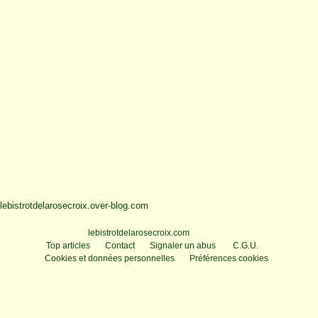
lebistrotdelarosecroix.over-blog.com
Voir le profil de
lebistrotdelarosecroix.com
sur le portail Overblog
Top articles
Contact
Signaler un abus
C.G.U.
Cookies et données personnelles
Préférences cookies