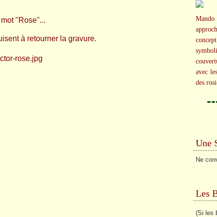
Mando 
 mot "Rose"...
approc
isent à retourner la gravure.
concep
symbol
couvert
avec le
des rosi
-
Une 
Ne convo
Les 
(Si les 