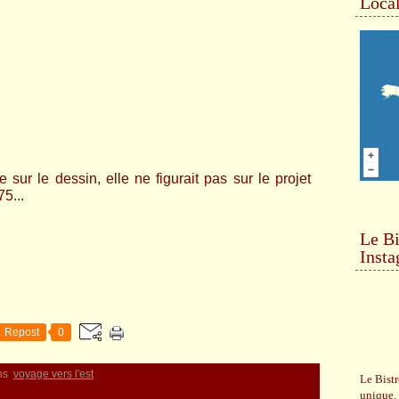
Local
sur le dessin, elle ne figurait pas sur le projet
75...
Le Bi
Inst
Repost
0
ns
voyage vers l'est
Le Bistr
unique.