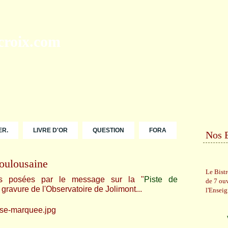
ER.
LIVRE D'OR
QUESTION
FORA
Nos 
oulousaine
Le Bist
ns posées par le message sur la "
Piste de
de 7 ou
 gravure de l'Observatoire de Jolimont...
l'Ensei