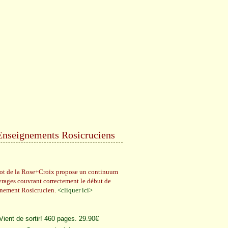
Enseignements Rosicruciens
rot de la Rose+Croix propose un continuum
vrages couvrant correctement le début de
gnement Rosicrucien.
<cliquer ici>
Vient de sortir! 460 pages. 29.90€