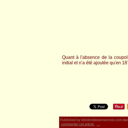
Quant à l'absence de la coupole 
initial et n'a été ajoutée qu'en 18
Published by lebistrotdelarosecroix.com
da
commenter cet article
…