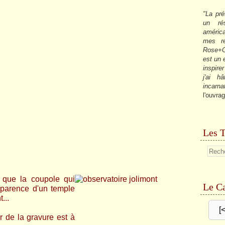
"La pré
un ré
américa
mes re
Rose+C
est un
inspire
j'ai h
incarna
l'ouvrag
Les T
r que la coupole qui
Le Ca
pparence d'un temple
...
[
ur de la gravure est à