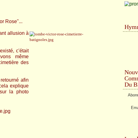
or Rose"...
Hymn
sant allusion à
xisté, c'était
 avons même
cimetière des
Nouv
Comme
retourné afin
Du Bi
cela explique
sur la photo
Abonn
Ema