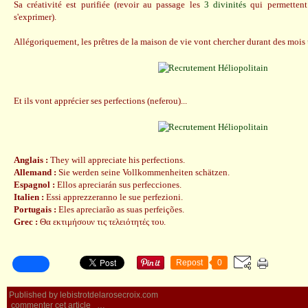
Sa créativité est purifiée (revoir au passage les
3 divinités
qui permettent
s'exprimer).
Allégoriquement, les prêtres de la maison de vie vont chercher durant des mois u
Et ils vont apprécier ses perfections (neferou)...
Anglais :
They will appreciate his perfections.
Allemand :
Sie werden seine Vollkommenheiten schätzen.
Espagnol :
Ellos apreciarán sus perfecciones.
Italien :
Essi apprezzeranno le sue perfezioni.
Portugais :
Eles apreciarão as suas perfeições.
Grec :
Θα εκτιμήσουν τις τελειότητές του.
Repost
0
Published by lebistrotdelarosecroix.com
commenter cet article
…