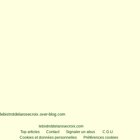
lebistrotdelarosecroix.over-blog.com
Voir le profil de
lebistrotdelarosecroix.com
sur le portail Overblog
Top articles
Contact
Signaler un abus
C.G.U.
Cookies et données personnelles
Préférences cookies