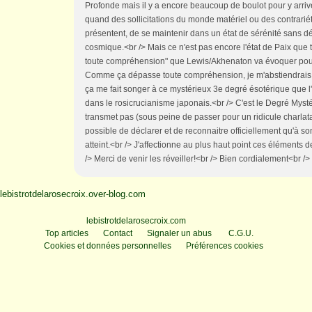
Profonde mais il y a encore beaucoup de boulot pour y arrive
quand des sollicitations du monde matériel ou des contrarié
présentent, de se maintenir dans un état de sérénité sans d
cosmique.<br /> Mais ce n'est pas encore l'état de Paix que 
toute compréhension" que Lewis/Akhenaton va évoquer pour 
Comme ça dépasse toute compréhension, je m'abstiendrais d'
ça me fait songer à ce mystérieux 3e degré ésotérique que
dans le rosicrucianisme japonais.<br /> C'est le Degré Mysté
transmet pas (sous peine de passer pour un ridicule charlata
possible de déclarer et de reconnaitre officiellement qu'à son
atteint.<br /> J'affectionne au plus haut point ces éléments 
/> Merci de venir les réveiller!<br /> Bien cordialement<br /> 
lebistrotdelarosecroix.over-blog.com
Voir le profil de
lebistrotdelarosecroix.com
sur le portail Overblog
Top articles
Contact
Signaler un abus
C.G.U.
Cookies et données personnelles
Préférences cookies