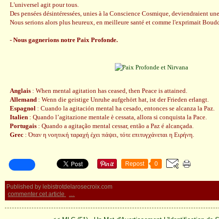
L'universel agit pour tous.
Des pensées désintéressées, unies à la Conscience Cosmique, deviendraient une
Nous serions alors plus heureux, en meilleure santé et comme l'exprimait Boud
- Nous gagnerions notre Paix Profonde.
Anglais
: When mental agitation has ceased, then Peace is attained.
Allemand
: Wenn die geistige Unruhe aufgehört hat, ist der Frieden erlangt.
Espagnol
: Cuando la agitación mental ha cesado, entonces se alcanza la Paz.
Italien
: Quando l’agitazione mentale è cessata, allora si conquista la Pace.
Portugais
: Quando a agitação mental cessar, então a Paz é alcançada.
Grec
: Όταν η νοητική ταραχή έχει πάψει, τότε επιτυγχάνεται η Ειρήνη.
Repost
0
Published by lebistrotdelarosecroix.com
commenter cet article
…