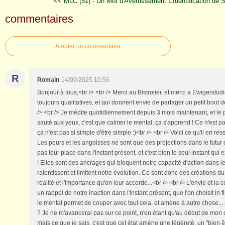
<< MLC (51) - Un Mot d'Avertissement
L'Identification de 
commentaires
Ajouter un commentaire
R
Romain
14/09/2025 10:56
Bonjour à tous,<br /> <br /> Merci au Bistrotier, et merci a Ewigerstud
toujours qualitatives, et qui donnent envie de partager un petit bout 
/> <br /> Je médite quotidiennement depuis 3 mois maintenant, et le 
sauté aux yeux, c'est que calmer le mental, ça s'apprend ! Ce n'est pas
ça n'est pas si simple d'être simple :)<br /> <br /> Voici ce qu'il en res
Les peurs et les angoisses ne sont que des projections dans le futur o
pas leur place dans l'instant présent, et c'est bien le seul instant qui
! Elles sont des ancrages qui bloquent notre capacité d'action dans 
ralentissent et limitent notre évolution. Ce sont donc des créations d
réalité et l'importance qu'on leur accorde...<br /> <br /> L'envie et l
un rappel de notre inaction dans l'instant présent, que l'on choisit in fi
le mental permet de couper avec tout cela, et amène à autre chose... 
? Je ne m'avancerai pas sur ce point, n'en étant qu'au début de mo
mais ce que je sais, c'est que cet état amène une légèreté, un "bien êtr