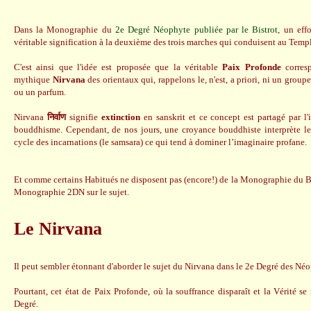
Dans la Monographie du
2e Degré Néophyte publiée par le Bistrot
, un eff
véritable signification à la deuxième des trois marches qui conduisent au Temp
C'est ainsi que l'idée est proposée que la véritable
Paix Profonde
corresp
mythique
Nirvana
des orientaux qui, rappelons le, n'est, a priori, ni un group
ou un parfum.
Nirvana
निर्वाण
signifie
extinction
en sanskrit et ce concept est partagé par l'
bouddhisme. Cependant, de nos jours, une croyance bouddhiste interprète l
cycle des incarnations (le samsara) ce qui tend à dominer l’imaginaire profane.
Et comme certains Habitués ne disposent pas (encore!) de la Monographie du Bis
Monographie 2DN sur le sujet.
Le Nirvana
Il peut sembler étonnant d'aborder le sujet du Nirvana dans le 2e Degré des Néo
Pourtant, cet état de Paix Profonde, où la souffrance disparaît et la Vérité se
Degré.