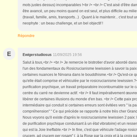
mots justes dessus) incomparables !<br /> <br /> C'est aisé d'être dan
être avancé, un peu moins quand on est seul, et plus difficile au mi
(travail, famille, amis, transports...) . Quant à le maintenir... c'est tou
neophyte : un beau challenge, et un bel objectif !
Répondre
E
Ewigerstudiosus
11/09/2025 19:56
Salut à tous,<br /> <br /> Je remercie le bistrotier d'avoir abordé dans
l'un des fondamentaux du Rosicrucianisme lewissien à savoir la pai
certaines nuances le Nirvana dans le bouddhisme.<br /> Qu'est-ce qu
qu'elle était comprise et véhiculée par le rosicrucianisme lewissien.?<
purification psychique, un travail préparatoire incontournable sur le 
centre du carré ne devienne actif. <br /> Il faut impérativement œuvrer 
libérer de certaines illusions du monde d'en bas. <br /> Cette paix pr
intermédiaire qui conduit si certaines erreurs sont évitées vers " la p
compréhension" " Ce qui précède se rapporte à notre très cher Gran
Nous voyons qu'il existe d'après le rosicrucianisme lewissien 2 paix: 
de purification psychique conduisant à un état vibratoire) et un ressent
qui est la Joie Ineffable.<br /> In fine, c'est que véhicule l'adage rosi
crucem, ad crucem per rosam" (. à la Rose par la croix et à la croix pa