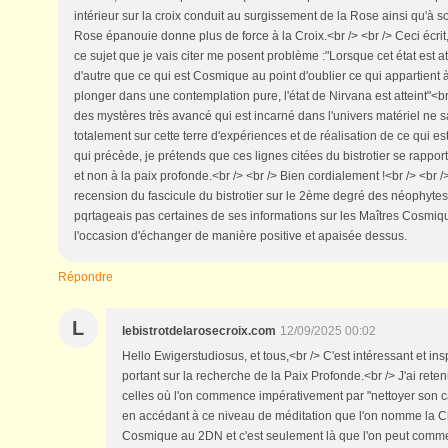
intérieur sur la croix conduit au surgissement de la Rose ainsi qu'à 
Rose épanouie donne plus de force à la Croix.<br /> <br /> Ceci écrit, 
ce sujet que je vais citer me posent problème :"Lorsque cet état est a
d'autre que ce qui est Cosmique au point d'oublier ce qui appartient à
plonger dans une contemplation pure, l'état de Nirvana est atteint"<br
des mystères très avancé qui est incarné dans l'univers matériel ne sa
totalement sur cette terre d'expériences et de réalisation de ce qui est
qui précède, je prétends que ces lignes citées du bistrotier se rapport
et non à la paix profonde.<br /> <br /> Bien cordialement !<br /> <br />
recension du fascicule du bistrotier sur le 2ème degré des néophytes,
pqrtageais pas certaines de ses informations sur les Maîtres Cosmiq
l'occasion d'échanger de manière positive et apaisée dessus.
Répondre
L
lebistrotdelarosecroix.com
12/09/2025 00:02
Hello Ewigerstudiosus, et tous,<br /> C'est intéressant et in
portant sur la recherche de la Paix Profonde.<br /> J'ai re
celles où l'on commence impérativement par "nettoyer son c
en accédant à ce niveau de méditation que l'on nomme la
Cosmique au 2DN et c'est seulement là que l'on peut comme