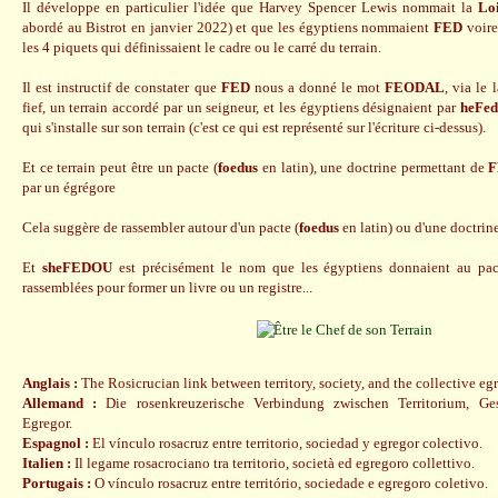
Il développe en particulier l'idée que Harvey Spencer Lewis nommait la
Lo
abordé au Bistrot en janvier 2022) et que les égyptiens nommaient
FED
voir
les 4 piquets qui définissaient le cadre ou le carré du terrain.
Il est instructif de constater que
FED
nous a donné le mot
FEODAL
, via le 
fief, un terrain accordé par un seigneur, et les égyptiens désignaient par
heFed
qui s'installe sur son terrain (c'est ce qui est représenté sur l'écriture ci-dessus).
Et ce terrain peut être un pacte (
foedus
en latin), une doctrine permettant de
F
par un égrégore
Cela suggère de rassembler autour d'un pacte (
foedus
en latin) ou d'une doctrin
Et
sheFEDOU
est précisément le nom que les égyptiens donnaient au pact
rassemblées pour former un livre ou un registre...
Anglais :
The Rosicrucian link between territory, society, and the collective eg
Allemand :
Die rosenkreuzerische Verbindung zwischen Territorium, Ges
Egregor.
Espagnol :
El vínculo rosacruz entre territorio, sociedad y egregor colectivo.
Italien :
Il legame rosacrociano tra territorio, società ed egregoro collettivo.
Portugais :
O vínculo rosacruz entre território, sociedade e egregoro coletivo.