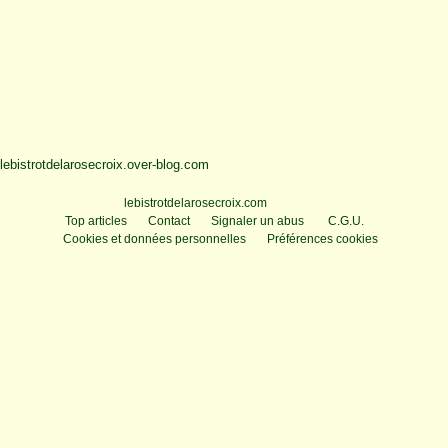
lebistrotdelarosecroix.over-blog.com
Voir le profil de
lebistrotdelarosecroix.com
sur le portail Overblog
Top articles
Contact
Signaler un abus
C.G.U.
Cookies et données personnelles
Préférences cookies