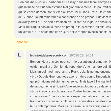
Bonjour,<br /> <br /> Charbonneau Lassay, dans une lettre envoyée à
que la thèse de Guenon est "une Religion" universelle. On pourrait dir
qui se cache derrière son "Pérénialisme".<br /> <br /> J'ai eu la chan
de Guenon, j'ai pu remarquer la cohérence de se propos. Il devient fa
devrait y avoir qu'une seule tradition en utilisant sa logique dans le 
Mais, ne s'agit-il pas de la thèse de presque tous cercles initiatiques 
universelle ? Un seule tradition? Quel est le rapport avec la construc
Répondre
L
lebistrotdelarosecroix.com
29/03/2024 14:54
Bonjour Hola et merci pour cet intéressant questionnement!<b
évidemment la prétention de répondre d'une manière définit
Mais un point est important: le Rosicrucianisme authentique 
<br /> Depuis Guenon, nous avons même connu l'impériali
qui prônait une religion universelle... Mais face à l'actualit
de mode, même si l'idéal d'une secte est toujours de devenir 
<br /> Prenons les choses dans l'ordre: la démarche rosicruc
croyance ou d'une foi: c'est une expérimentation et une déc
les maitres rosicruciens diffusent au cours des âges des c
leur contemporains. Mais ça ne saurait être des religions.<br