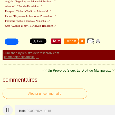
Anglais: "Regarding the Primordial Tradition..."
Allemand: "Über die Urtradition..."
Espagnol: "Sobre la Tradición Primordial..."
Italien: "Riguardo alla Tradizione Primordiale..."
Portugais: "Sobre a Tradição Primordial..."
Grec: "Σχετικά με την Πρωταρχική Παράδοση..."
Repost
0
Published by lebistrotdelarosecroix.com
commenter cet article
…
<< Un Proverbe Sioux
Le Droit de Manipuler... >
commentaires
Ajouter un commentaire
H
Hola
29/03/2024 11:15