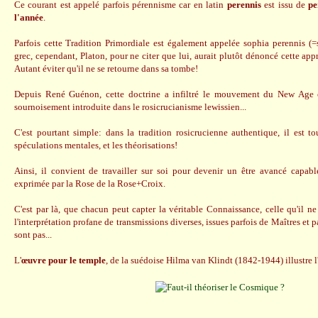
Ce courant est appelé parfois pérennisme car en latin
perennis
est issu de
pe
l'année
.
Parfois cette Tradition Primordiale est également appelée sophia perennis (=s
grec, cependant, Platon, pour ne citer que lui, aurait plutôt dénoncé cette a
Autant éviter qu'il ne se retourne dans sa tombe!
Depuis René Guénon, cette doctrine a infiltré le mouvement du New Age e
sournoisement introduite dans le rosicrucianisme lewissien...
C'est pourtant simple: dans la tradition rosicrucienne authentique, il est tou
spéculations mentales, et les théorisations!
Ainsi, il convient de travailler sur soi pour devenir un être avancé capa
exprimée par la Rose de la Rose+Croix.
C'est par là, que chacun peut capter la véritable Connaissance, celle qu'il n
l'interprétation profane de transmissions diverses, issues parfois de Maîtres et 
sont pas...
L'
œuvre pour le temple
, de la suédoise Hilma van Klindt (1842-1944) illustre l'