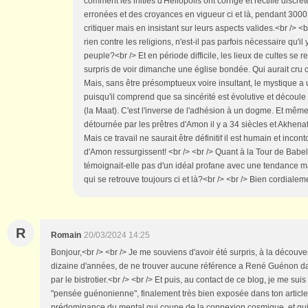
comment les initiés d'Héliopolis ont corrigé et rectifié dis
erronées et des croyances en vigueur ci et là, pendant 3000
critiquer mais en insistant sur leurs aspects valides.<br /> <
rien contre les religions, n'est-il pas parfois nécessaire qu'il
peuple?<br /> Et en période difficile, les lieux de cultes se r
surpris de voir dimanche une église bondée. Qui aurait cru ce
Mais, sans être présomptueux voire insultant, le mystique a
puisqu'il comprend que sa sincérité est évolutive et découle
(la Maat). C'est l'inverse de l'adhésion à un dogme. Et même
détournée par les prêtres d'Amon il y a 34 siècles et Akhenati
Mais ce travail ne saurait être définitif il est humain et inco
d'Amon ressurgissent! <br /> <br /> Quant à la Tour de Babel
témoignait-elle pas d'un idéal profane avec une tendance mat
qui se retrouve toujours ci et là?<br /> <br /> Bien cordialeme
R
Romain
20/03/2024 14:25
Bonjour,<br /> <br /> Je me souviens d'avoir été surpris, à la découver
dizaine d'années, de ne trouver aucune référence a René Guénon da
par le bistrotier.<br /> <br /> Et puis, au contact de ce blog, je me su
"pensée guénonienne", finalement très bien exposée dans ton article
prédominance du mental qui coupe de la connexion cosmique, et qu