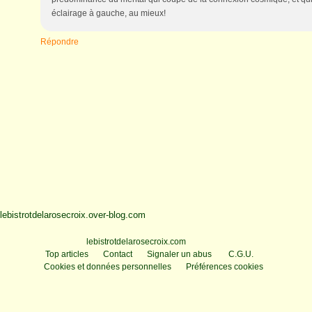
éclairage à gauche, au mieux!
Répondre
lebistrotdelarosecroix.over-blog.com
Voir le profil de
lebistrotdelarosecroix.com
sur le portail Overblog
Top articles
Contact
Signaler un abus
C.G.U.
Cookies et données personnelles
Préférences cookies