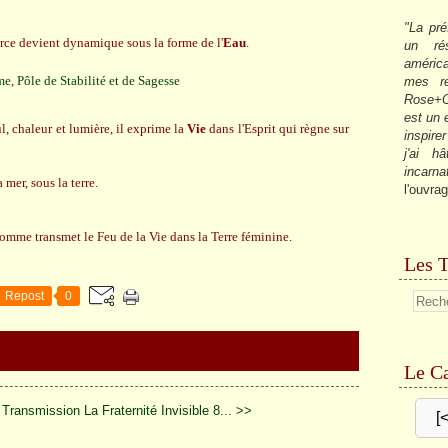
"La pré
orce devient dynamique sous la forme de l'
Eau
.
un ré
américa
mes re
Rose+C
est un
l, chaleur et lumière, il exprime la
Vie
dans l'Esprit qui règne sur
inspire
j'ai h
incarna
 mer, sous la terre.
l'ouvrag
homme transmet le Feu de la Vie dans la Terre féminine.
Les T
Repost
0
Le Ca
a Transmission
La Fraternité Invisible 8... >>
[