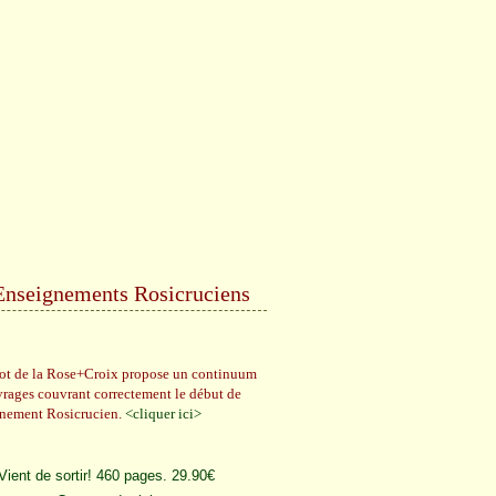
Enseignements Rosicruciens
rot de la Rose+Croix propose un continuum
vrages couvrant correctement le début de
gnement Rosicrucien.
<cliquer ici>
Vient de sortir! 460 pages. 29.90€