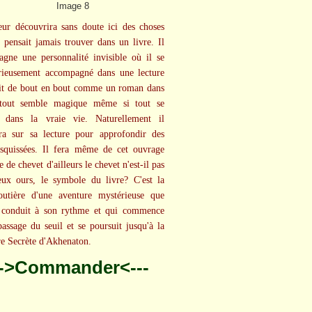
eur découvrira sans doute ici des choses
e pensait jamais trouver dans un livre. Il
gne une personnalité invisible où il se
rieusement accompagné dans une lecture
lit de bout en bout comme un roman dans
 tout semble magique même si tout se
t dans la vraie vie. Naturellement il
ra sur sa lecture pour approfondir des
esquissées. Il fera même de cet ouvrage
e de chevet d'ailleurs le chevet n'est-il pas
ux ours, le symbole du livre? C'est la
outière d'une aventure mystérieuse que
 conduit à son rythme et qui commence
passage du seuil et se poursuit jusqu'à la
 Secrète d'Akhenaton.
-->Commander<---