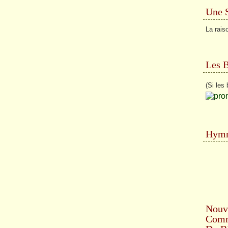
Une 
La raiso
Les 
(Si les 
Hymn
Nouv
Comme