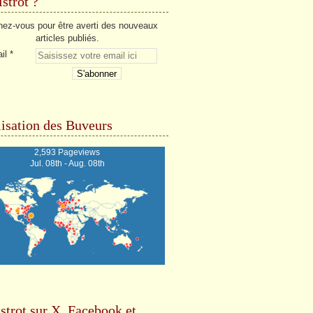
strot ?
ez-vous pour être averti des nouveaux
articles publiés.
il
isation des Buveurs
2,593 Pageviews
Jul. 08th - Aug. 08th
strot sur X, Facebook et