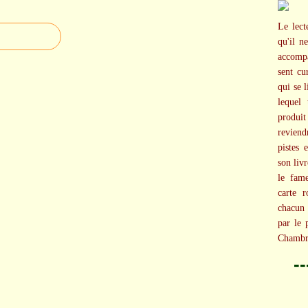
Le lect
qu'il n
accompa
sent cu
qui se 
lequel
produi
reviend
pistes 
son livr
le fame
carte r
chacun
par le 
Chambre
-