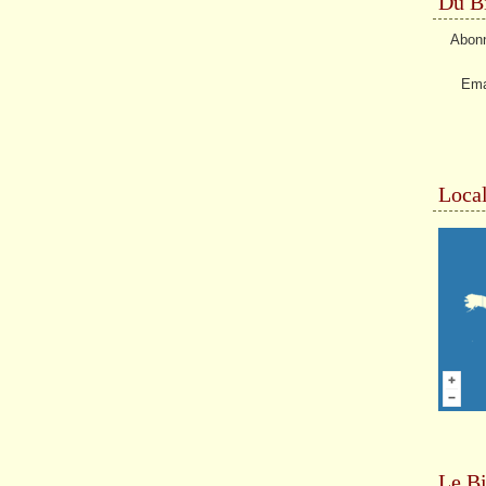
Du Bi
Abonn
Ema
Local
Le Bi