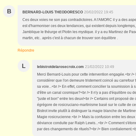
B
BERNARD-LOUIS THEODORESCO
20/02/2022 19:45
Ces deux voies ne son pas contradictoires. A l'AMORC il y a des aspec
est d'harmoniser ces deux tendances, qui existent depuis longtemps, 
Jamblique le théurge et Plotin les mystique. il y a eu Martinez de Pa
martin, etc.. après c'est à chacun de trouver son équilibre .
Répondre
L
lebistrotdelarosecroix.com
21/02/2022 10:49
Merci Bernard-Louis pour cette intervention engagée.<br /> I
considérer que l'on demeure tristement coincé au carrefour t
sa voie...<br /> En effet, comment concilier la soumission à 
d'être un canal cosmique?<br /> Il n'y a pas d'équilibre ou d
"juste et bon" entre les deux!<br /> Certains ont proposé de c
égrégore de rosicruciano-martinisme basé sur le culte de cett
Bistrot invite plutôt à distinguer la magie blanche de Marti
Magie rosicrucienne.<br /> Mais la confusion entre les deux 
déviance conduite par Ralph Lewis...<br /> Comment s'étonn
par des changements de rituels?<br /> Bien cordialement.<br 