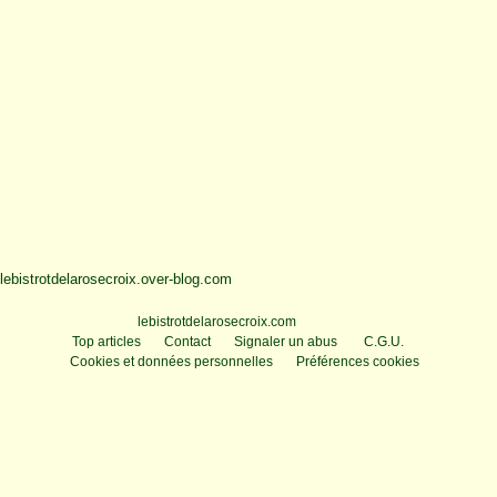
lebistrotdelarosecroix.over-blog.com
Voir le profil de
lebistrotdelarosecroix.com
sur le portail Overblog
Top articles
Contact
Signaler un abus
C.G.U.
Cookies et données personnelles
Préférences cookies