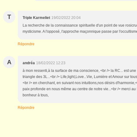
T
Triple Karmeliet
19/02/2022 20:04
La recherche de la connaissance spirituelle d'un point de vue rosicru
mysticisme. A l'opposé, l'approche maçonnique passe par l'occultism
Répondre
A
andréa
18/02/2022 12:23
à mon ressenti,à la surface de ma conscience, <br /> la RC... est une
triangle des 3L...<br /> Life,light,Love...Vie, Lumière et Amour sur tou
<br /> en cherchant, en suivant nos intuitions,nos désirs d'harmonie,<
paix profonde en nous même au centre de notre vie...<br /> merci au bi
bonheur à tous,
Répondre